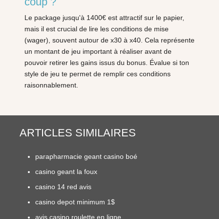
coup ?
Le package jusqu'à 1400€ est attractif sur le papier,
mais il est crucial de lire les conditions de mise
(wager), souvent autour de x30 à x40. Cela représente
un montant de jeu important à réaliser avant de
pouvoir retirer les gains issus du bonus. Évalue si ton
style de jeu te permet de remplir ces conditions
raisonnablement.
ARTICLES SIMILAIRES
parapharmacie geant casino boé
casino geant la foux
casino 14 red avis
casino depot minimum 1$
avis casino roulette en ligne