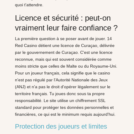
quoi t'attendre.
Licence et sécurité : peut-on
vraiment leur faire confiance ?
La première question à se poser avant de jouer. 14
Red Casino détient une licence de Curaçao, délivrée
par le gouvernement de Curaçao. C'est une licence
reconnue, mais qui est souvent considérée comme
moins stricte que celles de Malte ou du Royaume-Uni.
Pour un joueur français, cela signifie que le casino
n'est pas régulé par l'Autorité Nationale des Jeux
(ANJ) et n'a pas le droit d'opérer légalement sur le
territoire français. Tu joues donc sous ta propre
responsabilité. Le site utilise un chiffrement SSL
standard pour protéger tes données personnelles et
financières, ce qui est le minimum requis aujourd'hui.
Protection des joueurs et limites