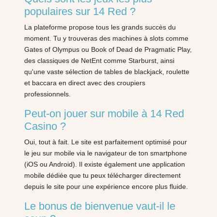
populaires sur 14 Red ?
La plateforme propose tous les grands succès du
moment. Tu y trouveras des machines à slots comme
Gates of Olympus ou Book of Dead de Pragmatic Play,
des classiques de NetEnt comme Starburst, ainsi
qu'une vaste sélection de tables de blackjack, roulette
et baccara en direct avec des croupiers
professionnels.
Peut-on jouer sur mobile à 14 Red
Casino ?
Oui, tout à fait. Le site est parfaitement optimisé pour
le jeu sur mobile via le navigateur de ton smartphone
(iOS ou Android). Il existe également une application
mobile dédiée que tu peux télécharger directement
depuis le site pour une expérience encore plus fluide.
Le bonus de bienvenue vaut-il le