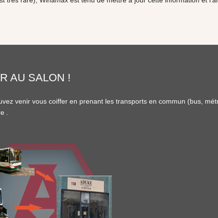
 est très rare), Winamax est tenu de mettre à jour cette information et
R AU SALON !
vez venir vous coiffer en prenant les transports en commun (
bus
,
mét
re
.