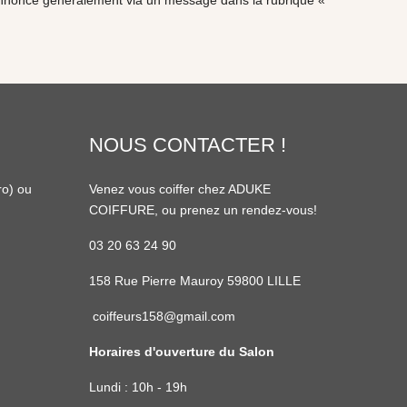
 l'annonce généralement via un message dans la rubrique «
NOUS CONTACTER !
ro
) ou
Venez vous coiffer chez ADUKE
COIFFURE, ou prenez un rendez-vous!
03 20 63 24 90
158 Rue Pierre Mauroy 59800 LILLE
coiffeurs158@gmail.com
Horaires d'ouverture du Salon
Lundi : 10h - 19h