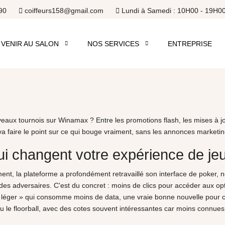
90
coiffeurs158@gmail.com
Lundi à Samedi : 10H00 - 19H0
VENIR AU SALON
NOS SERVICES
ENTREPRISE
eaux tournois sur Winamax ? Entre les promotions flash, les mises à jour
 va faire le point sur ce qui bouge vraiment, sans les annonces marketin
i changent votre expérience de je
nt, la plateforme a profondément retravaillé son interface de poker, 
s des adversaires. C'est du concret : moins de clics pour accéder aux opti
ing léger » qui consomme moins de data, une vraie bonne nouvelle pour c
 ou le floorball, avec des cotes souvent intéressantes car moins connu