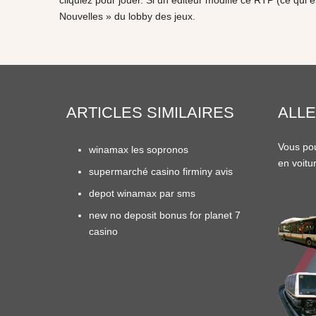
cliquiez pour jouer. Si un éditeur modifie ce RTP (ce qui
Nouvelles » du lobby des jeux.
ARTICLES SIMILAIRES
ALLE
Vous pou
winamax les sopronos
en
voitu
supermarché casino firminy avis
depot winamax par sms
new no deposit bonus for planet 7
casino