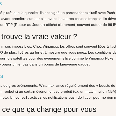
s
plutôt que la quantité. Ils ont signé un partenariat exclusif avec Push 
ant-première sur leur site avant les autres casinos français. Ils déve
un RTP (Retour au Joueur) affiché clairement, souvent autour de 99,5%. 
trouve la vraie valeur ?
ises impossibles. Chez Winamax, les offres sont souvent liées à l'act
0 de plus, libérés au fur et à mesure que vous jouez. Les conditions de 
s tournois satellites pour des événements live comme le Winamax Poker 
ie opportunité, pas dans un bonus de bienvenue gadget.
fs
jours de gros événements. Winamax lance régulièrement des « boosts de 
freebet si un certain événement se produit (ex: un match nul en NBA).
mpte. Un conseil : activez les notifications push de l'appli pour ne rien
t ce que ça change pour vous