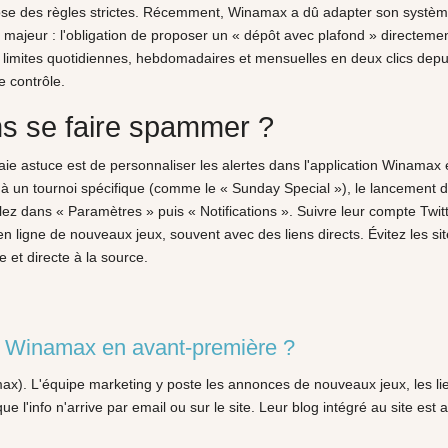
se des règles strictes. Récemment, Winamax a dû adapter son système d
majeur : l'obligation de proposer un « dépôt avec plafond » directement
s limites quotidiennes, hebdomadaires et mensuelles en deux clics depui
e contrôle.
s se faire spammer ?
raie astuce est de personnaliser les alertes dans l'application Winama
ns à un tournoi spécifique (comme le « Sunday Special »), le lancement d
ez dans « Paramètres » puis « Notifications ». Suivre leur compte Twitte
en ligne de nouveaux jeux, souvent avec des liens directs. Évitez les si
 et directe à la source.
és Winamax en avant-première ?
ax). L'équipe marketing y poste les annonces de nouveaux jeux, les liens 
 l'info n'arrive par email ou sur le site. Leur blog intégré au site est 