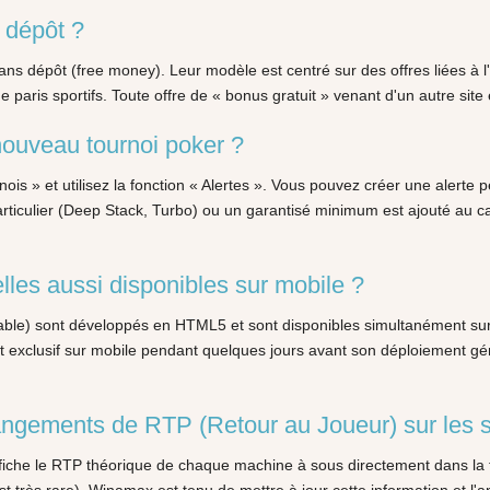
 dépôt ?
dépôt (free money). Leur modèle est centré sur des offres liées à l'
 de paris sportifs. Toute offre de « bonus gratuit » venant d'un autre s
nouveau tournoi poker ?
nois » et utilisez la fonction « Alertes ». Vous pouvez créer une alerte 
articulier (Deep Stack, Turbo) ou un garantisé minimum est ajouté au cal
les aussi disponibles sur mobile ?
able) sont développés en HTML5 et sont disponibles simultanément sur la
st exclusif sur mobile pendant quelques jours avant son déploiement gé
gements de RTP (Retour au Joueur) sur les s
affiche le RTP théorique de chaque machine à sous directement dans la