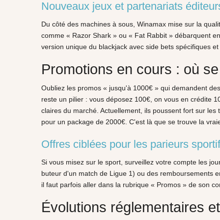
Nouveaux jeux et partenariats éditeur
Du côté des machines à sous, Winamax mise sur la qualité 
comme « Razor Shark » ou « Fat Rabbit » débarquent en av
version unique du blackjack avec side bets spécifiques et 
Promotions en cours : où se 
Oubliez les promos « jusqu'à 1000€ » qui demandent des m
reste un pilier : vous déposez 100€, on vous en crédite 10
claires du marché. Actuellement, ils poussent fort sur le
pour un package de 2000€. C'est là que se trouve la vra
Offres ciblées pour les parieurs sporti
Si vous misez sur le sport, surveillez votre compte les 
buteur d'un match de Ligue 1) ou des remboursements en 
il faut parfois aller dans la rubrique « Promos » de son co
Évolutions réglementaires e