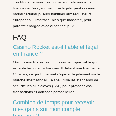
conditions de mise des bonus sont élevées et la
licence de Curaçao, bien que légale, peut rassurer
moins certains joueurs habitués aux régulateurs
européens. L'interface, bien que moderne, peut
paraître chargée avec autant de jeux.
FAQ
Casino Rocket est-il fiable et légal
en France ?
Oui, Casino Rocket est un casino en ligne fiable qui
accepte les joueurs français. Il détient une licence de
Curaçao, ce qui lui permet d'opérer légalement sur le
marché international. Le site utilise les standards de
sécurité les plus élevés (SSL) pour protéger vos
transactions et données personnelles.
Combien de temps pour recevoir
mes gains sur mon compte
bancaire ?