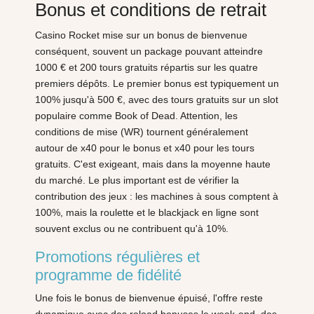
Bonus et conditions de retrait
Casino Rocket mise sur un bonus de bienvenue
conséquent, souvent un package pouvant atteindre
1000 € et 200 tours gratuits répartis sur les quatre
premiers dépôts. Le premier bonus est typiquement un
100% jusqu'à 500 €, avec des tours gratuits sur un slot
populaire comme Book of Dead. Attention, les
conditions de mise (WR) tournent généralement
autour de x40 pour le bonus et x40 pour les tours
gratuits. C'est exigeant, mais dans la moyenne haute
du marché. Le plus important est de vérifier la
contribution des jeux : les machines à sous comptent à
100%, mais la roulette et le blackjack en ligne sont
souvent exclus ou ne contribuent qu'à 10%.
Promotions régulières et
programme de fidélité
Une fois le bonus de bienvenue épuisé, l'offre reste