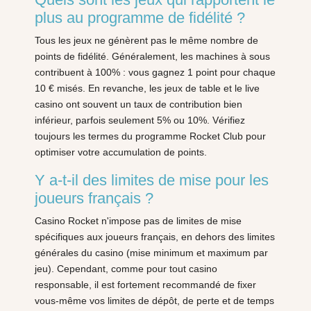
plus au programme de fidélité ?
Tous les jeux ne génèrent pas le même nombre de
points de fidélité. Généralement, les machines à sous
contribuent à 100% : vous gagnez 1 point pour chaque
10 € misés. En revanche, les jeux de table et le live
casino ont souvent un taux de contribution bien
inférieur, parfois seulement 5% ou 10%. Vérifiez
toujours les termes du programme Rocket Club pour
optimiser votre accumulation de points.
Y a-t-il des limites de mise pour les
joueurs français ?
Casino Rocket n'impose pas de limites de mise
spécifiques aux joueurs français, en dehors des limites
générales du casino (mise minimum et maximum par
jeu). Cependant, comme pour tout casino
responsable, il est fortement recommandé de fixer
vous-même vos limites de dépôt, de perte et de temps