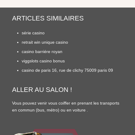
ARTICLES SIMILAIRES
série casino
retrait win unique casino
casino barriére royan
viggslots casino bonus
casino de paris 16, rue de clichy 75009 paris 09
ALLER AU SALON !
Vous pouvez venir vous coiffer en prenant les transports
en commun (
bus
,
métro
) ou en
voiture
.