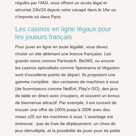
régulés par l'ANJ, vous offrent un accès légal et
sécurisé 24h/24 depuis votre canapé dans le 16e ou
n'importe où dans Paris.
Les casinos en ligne légaux pour
les joueurs français
Pour jouer en ligne en toute légalité, vous devez
choisir un site détenant une licence française. Les
grands noms comme Parimatch, Bet365, ou encore
les casinos spécialisés comme Spinmama et Vegasino
sont d'excellents points de départ. Ils proposent une
gamme complète : des centaines de machines à sous
(de fournisseurs comme NetEnt, Play'n GO), des jeux
de table en direct avec croupiers, et souvent un bonus
de bienvenue attractif. Par exemple, il est courant de
trouver une offre de 100% jusqu'à 200€ avec des
mises x25 sur les machines à sous. L'avantage est
immense : pas de frais de déplacement, un choix de
jeux démultiplié, et la possibilité de jouer pour de petits