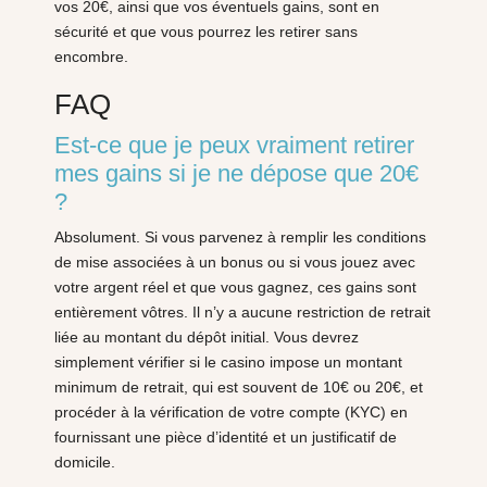
vos 20€, ainsi que vos éventuels gains, sont en
sécurité et que vous pourrez les retirer sans
encombre.
FAQ
Est-ce que je peux vraiment retirer
mes gains si je ne dépose que 20€
?
Absolument. Si vous parvenez à remplir les conditions
de mise associées à un bonus ou si vous jouez avec
votre argent réel et que vous gagnez, ces gains sont
entièrement vôtres. Il n’y a aucune restriction de retrait
liée au montant du dépôt initial. Vous devrez
simplement vérifier si le casino impose un montant
minimum de retrait, qui est souvent de 10€ ou 20€, et
procéder à la vérification de votre compte (KYC) en
fournissant une pièce d’identité et un justificatif de
domicile.