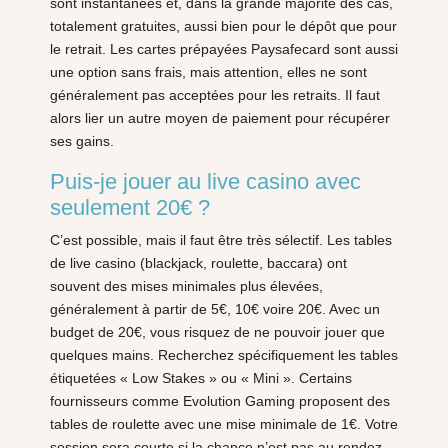
sont instantanées et, dans la grande majorité des cas,
totalement gratuites, aussi bien pour le dépôt que pour
le retrait. Les cartes prépayées Paysafecard sont aussi
une option sans frais, mais attention, elles ne sont
généralement pas acceptées pour les retraits. Il faut
alors lier un autre moyen de paiement pour récupérer
ses gains.
Puis-je jouer au live casino avec
seulement 20€ ?
C’est possible, mais il faut être très sélectif. Les tables
de live casino (blackjack, roulette, baccara) ont
souvent des mises minimales plus élevées,
généralement à partir de 5€, 10€ voire 20€. Avec un
budget de 20€, vous risquez de ne pouvoir jouer que
quelques mains. Recherchez spécifiquement les tables
étiquetées « Low Stakes » ou « Mini ». Certains
fournisseurs comme Evolution Gaming proposent des
tables de roulette avec une mise minimale de 1€. Votre
session sera courte si la chance n’est pas au rendez-