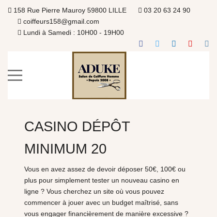
158 Rue Pierre Mauroy 59800 LILLE
03 20 63 24 90
coiffeurs158@gmail.com
Lundi à Samedi : 10H00 - 19H00
CASINO DÉPÔT
MINIMUM 20
Vous en avez assez de devoir déposer 50€, 100€ ou
plus pour simplement tester un nouveau casino en
ligne ? Vous cherchez un site où vous pouvez
commencer à jouer avec un budget maîtrisé, sans
vous engager financièrement de manière excessive ?