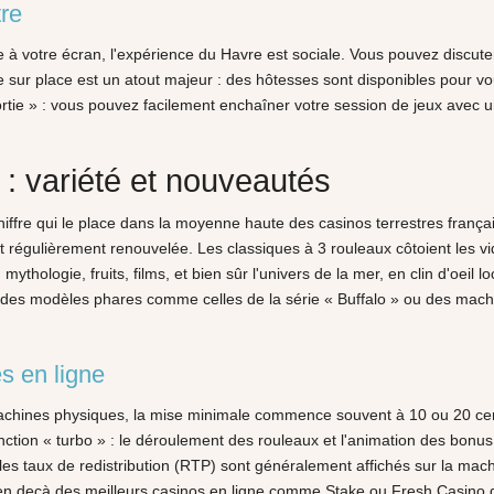
tre
 à votre écran, l'expérience du Havre est sociale. Vous pouvez discuter 
ice sur place est un atout majeur : des hôtesses sont disponibles pour v
sortie » : vous pouvez facilement enchaîner votre session de jeux avec
: variété et nouveautés
ffre qui le place dans la moyenne haute des casinos terrestres français.
t régulièrement renouvelée. Les classiques à 3 rouleaux côtoient les 
ythologie, fruits, films, et bien sûr l'univers de la mer, en clin d'oeil l
 des modèles phares comme celles de la série « Buffalo » ou des machi
s en ligne
s machines physiques, la mise minimale commence souvent à 10 ou 20 cen
fonction « turbo » : le déroulement des rouleaux et l'animation des bonu
 les taux de redistribution (RTP) sont généralement affichés sur la ma
n deçà des meilleurs casinos en ligne comme Stake ou Fresh Casino 