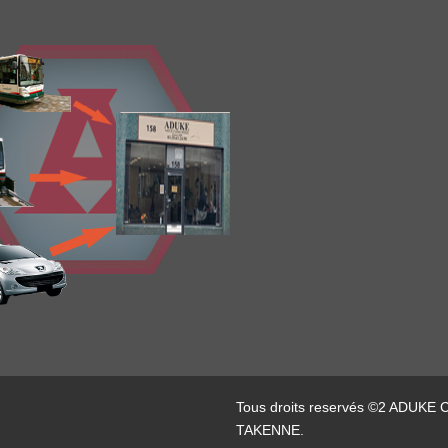
Tous droits reservés ©2 ADUKE
TAKENNE
.