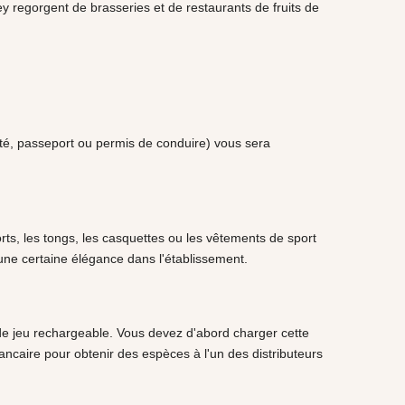
ey regorgent de brasseries et de restaurants de fruits de
ité, passeport ou permis de conduire) vous sera
s, les tongs, les casquettes ou les vêtements de sport
r une certaine élégance dans l'établissement.
de jeu rechargeable. Vous devez d'abord charger cette
ancaire pour obtenir des espèces à l'un des distributeurs