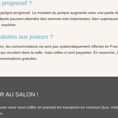
 progressif ?
 jackpot progressif. Le montant du jackpot augmente avec une partie 
ackpots peuvent atteindre des sommes très importantes, bien supérieur
la machine.
atuites aux joueurs ?
ins, les consommations ne sont pas systématiquement offertes en Fran
 circulent dans la salle, mais celles-ci sont payantes. En revanche, e
nsommations gratuites.
R AU SALON !
vez venir vous coiffer en prenant les transports en commun (
bus
,
mét
re
.