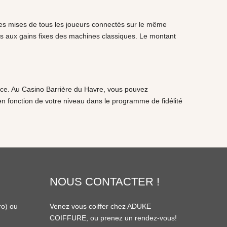
des mises de tous les joueurs connectés sur le même
es aux gains fixes des machines classiques. Le montant
ce. Au Casino Barrière du Havre, vous pouvez
n fonction de votre niveau dans le programme de fidélité
NOUS CONTACTER !
ro
) ou
Venez vous coiffer chez ADUKE
COIFFURE, ou prenez un rendez-vous!