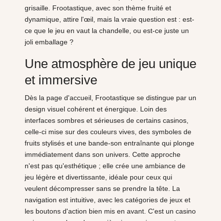
grisaille. Frootastique, avec son thème fruité et
dynamique, attire l'œil, mais la vraie question est : est-
ce que le jeu en vaut la chandelle, ou est-ce juste un
joli emballage ?
Une atmosphère de jeu unique
et immersive
Dès la page d'accueil, Frootastique se distingue par un
design visuel cohérent et énergique. Loin des
interfaces sombres et sérieuses de certains casinos,
celle-ci mise sur des couleurs vives, des symboles de
fruits stylisés et une bande-son entraînante qui plonge
immédiatement dans son univers. Cette approche
n'est pas qu'esthétique ; elle crée une ambiance de
jeu légère et divertissante, idéale pour ceux qui
veulent décompresser sans se prendre la tête. La
navigation est intuitive, avec les catégories de jeux et
les boutons d'action bien mis en avant. C'est un casino