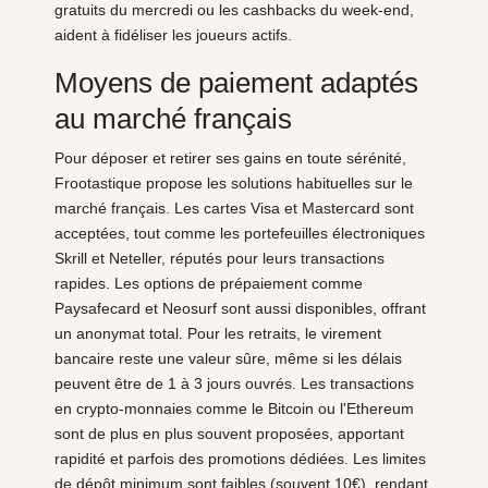
gratuits du mercredi ou les cashbacks du week-end,
aident à fidéliser les joueurs actifs.
Moyens de paiement adaptés
au marché français
Pour déposer et retirer ses gains en toute sérénité,
Frootastique propose les solutions habituelles sur le
marché français. Les cartes Visa et Mastercard sont
acceptées, tout comme les portefeuilles électroniques
Skrill et Neteller, réputés pour leurs transactions
rapides. Les options de prépaiement comme
Paysafecard et Neosurf sont aussi disponibles, offrant
un anonymat total. Pour les retraits, le virement
bancaire reste une valeur sûre, même si les délais
peuvent être de 1 à 3 jours ouvrés. Les transactions
en crypto-monnaies comme le Bitcoin ou l'Ethereum
sont de plus en plus souvent proposées, apportant
rapidité et parfois des promotions dédiées. Les limites
de dépôt minimum sont faibles (souvent 10€), rendant