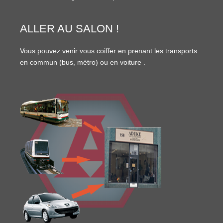
ALLER AU SALON !
Vous pouvez venir vous coiffer en prenant les transports
en commun (
bus
,
métro
) ou en
voiture
.