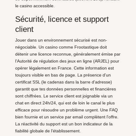
le casino accessible.
Sécurité, licence et support
client
Jouer dans un environnement sécurisé est non-
négociable. Un casino comme Frootastique doit
détenir une licence reconnue, généralement émise par
l'Autorité de régulation des jeux en ligne (ARJEL) pour
opérer légalement en France. Cette information est
toujours visible en bas de page. La présence d'un
certificat SSL (le cadenas dans la barre d'adresse)
garantit que tes données personnelles et financières
sont chiffrées. Le service client est joignable via un
chat en direct 24h/24, qui est de loin le canal le plus
efficace pour résoudre un problème urgent. Une FAQ
bien fournie et un service par email complètent l'offre.
La réactivité du support est un bon indicateur de la
fiabilité globale de l'établissement.