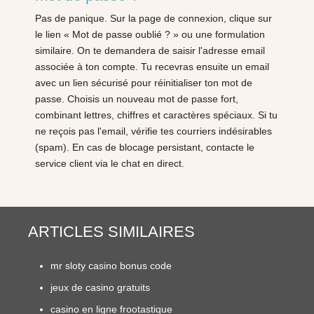
Pas de panique. Sur la page de connexion, clique sur
le lien « Mot de passe oublié ? » ou une formulation
similaire. On te demandera de saisir l'adresse email
associée à ton compte. Tu recevras ensuite un email
avec un lien sécurisé pour réinitialiser ton mot de
passe. Choisis un nouveau mot de passe fort,
combinant lettres, chiffres et caractères spéciaux. Si tu
ne reçois pas l'email, vérifie tes courriers indésirables
(spam). En cas de blocage persistant, contacte le
service client via le chat en direct.
ARTICLES SIMILAIRES
mr sloty casino bonus code
jeux de casino gratuits
casino en ligne frootastique