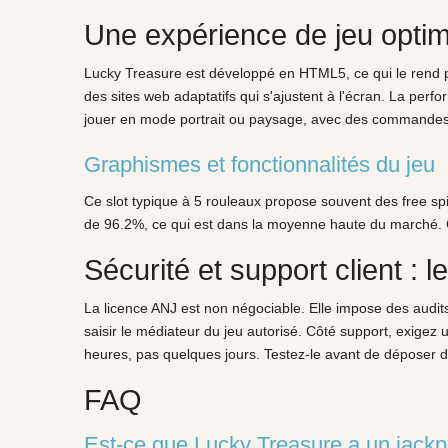
Une expérience de jeu optima
Lucky Treasure est développé en HTML5, ce qui le rend p
des sites web adaptatifs qui s'ajustent à l'écran. La perf
jouer en mode portrait ou paysage, avec des commandes ta
Graphismes et fonctionnalités du jeu
Ce slot typique à 5 rouleaux propose souvent des free sp
de 96.2%, ce qui est dans la moyenne haute du marché. Ce
Sécurité et support client : l
La licence ANJ est non négociable. Elle impose des audits
saisir le médiateur du jeu autorisé. Côté support, exigez
heures, pas quelques jours. Testez-le avant de déposer d
FAQ
Est-ce que Lucky Treasure a un jackpo