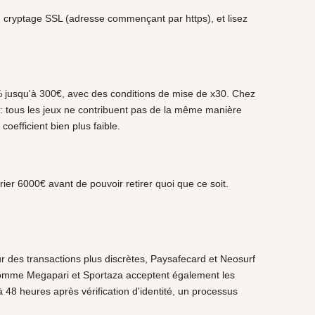
du cryptage SSL (adresse commençant par https), et lisez
00% jusqu'à 300€, avec des conditions de mise de x30. Chez
 : tous les jeux ne contribuent pas de la même manière
efficient bien plus faible.
er 6000€ avant de pouvoir retirer quoi que ce soit.
ur des transactions plus discrètes, Paysafecard et Neosurf
os comme Megapari et Sportaza acceptent également les
48 heures après vérification d'identité, un processus