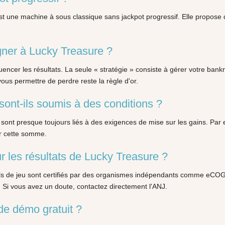
t une machine à sous classique sans jackpot progressif. Elle propose d
agner à Lucky Treasure ?
er les résultats. La seule « stratégie » consiste à gérer votre bankroll
ous permettre de perdre reste la règle d'or.
sont-ils soumis à des conditions ?
sont presque toujours liés à des exigences de mise sur les gains. Par e
er cette somme.
r les résultats de Lucky Treasure ?
iels de jeu sont certifiés par des organismes indépendants comme eCOG
. Si vous avez un doute, contactez directement l'ANJ.
de démo gratuit ?