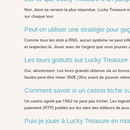
Non, dans sa version la plus répandue, Lucky Treasure es
sur chaque tour.
Peut-on utiliser une stratégie pour g
Comme tous les slots à RNG, aucun système ne peut influenc
et respectez-la. Jouer avec de l'argent que vous pouvez v
Les tours gratuits sur Lucky Treasure 
Oui, absolument. Les tours gratuits obtenus via un bonus 
faudra peut-être miser 350€ (35x) avant de pouvoir retir
Comment savoir si un casino triche su
Un casino agréé par l'ANJ ne peut pas tricher. Les logic
paiement (RTP) publiés sur les sites des éditeurs de jeux
Puis-je jouer à Lucky Treasure en mo