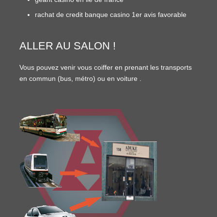
rachat de credit banque casino 1er avis favorable
ALLER AU SALON !
Vous pouvez venir vous coiffer en prenant les transports
en commun (
bus
,
métro
) ou en
voiture
.