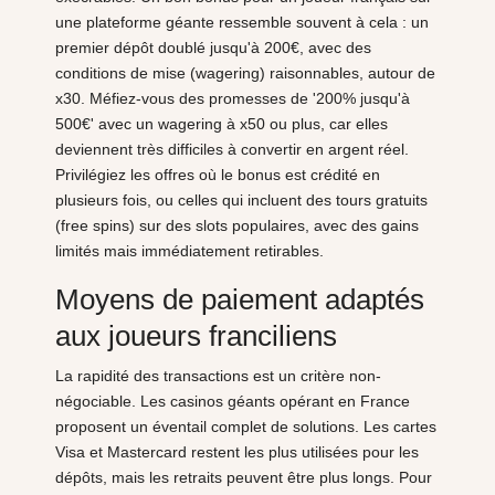
une plateforme géante ressemble souvent à cela : un
premier dépôt doublé jusqu'à 200€, avec des
conditions de mise (wagering) raisonnables, autour de
x30. Méfiez-vous des promesses de '200% jusqu'à
500€' avec un wagering à x50 ou plus, car elles
deviennent très difficiles à convertir en argent réel.
Privilégiez les offres où le bonus est crédité en
plusieurs fois, ou celles qui incluent des tours gratuits
(free spins) sur des slots populaires, avec des gains
limités mais immédiatement retirables.
Moyens de paiement adaptés
aux joueurs franciliens
La rapidité des transactions est un critère non-
négociable. Les casinos géants opérant en France
proposent un éventail complet de solutions. Les cartes
Visa et Mastercard restent les plus utilisées pour les
dépôts, mais les retraits peuvent être plus longs. Pour