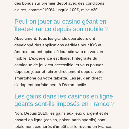
des bonus sur premier dépôt avec des conditions
claires, comme '100% jusqu'à 100€, mise x30'.
Peut-on jouer au casino géant en
Île-de-France depuis son mobile ?
Absolument. Tous les grands opérateurs ont
développé des applications dédiées pour iOS et
Android, ou ont optimisé leur site web en version
mobile. L'expérience est fluide, l'intégralité du
catalogue de jeux est accessible, et vous pouvez
déposer, jouer et retirer directement depuis votre
smartphone ou votre tablette. Les jeux en direct
s'adaptent parfaitement à l'écran tactile.
Les gains dans les casinos en ligne
géants sont-ils imposés en France ?
Non. Depuis 2019, les gains aux jeux d'argent et de
hasard en ligne (casino, poker, paris sportifs) sont
totalement exonérés d'impôt sur le revenu en France.