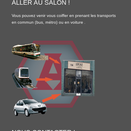
ALLER AU SALON !
Vous pouvez venir vous coiffer en prenant les transports
en commun (
bus
,
métro
) ou en
voiture
.