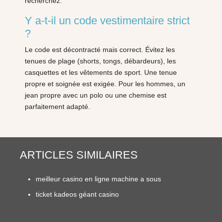
recherchez.
Y a-t-il un code vestimentaire strict
?
Le code est décontracté mais correct. Évitez les
tenues de plage (shorts, tongs, débardeurs), les
casquettes et les vêtements de sport. Une tenue
propre et soignée est exigée. Pour les hommes, un
jean propre avec un polo ou une chemise est
parfaitement adapté.
ARTICLES SIMILAIRES
meilleur casino en ligne machine a sous
ticket kadeos géant casino