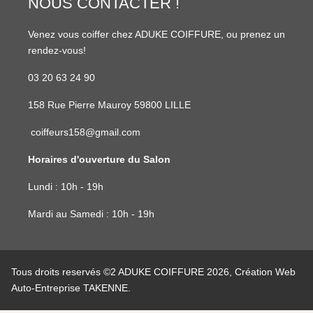
NOUS CONTACTER !
Venez vous coiffer chez ADUKE COIFFURE, ou prenez un
rendez-vous!
03 20 63 24 90
158 Rue Pierre Mauroy 59800 LILLE
coiffeurs158@gmail.com
Horaires d'ouverture du Salon
Lundi : 10h - 19h
Mardi au Samedi : 10h - 19h
Tous droits reservés ©2 ADUKE COIFFURE 2026, Création Web
Auto-Entreprise TAKENNE
.