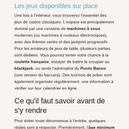
Les jeux disponibles sur place
Une fois à l'intérieur, vous trouverez l'essentiel des
jeux de casino classiques. L'espace est principalement
dominé par une centaine de
machines à sous
modernes (ou machines à rouleaux électroniques),
avec des thèmes variés et des jackpots progressifs.
Pour les amateurs de jeux de table, plusieurs parties
sont dédiées. Vous pourrez tenter votre chance à la
roulette française
, essayer de battre le croupier au
blackjack
, ou sentir l'adrénaline du
Punto Banco
(une version du baccara). Des tournois de poker sont
également organisés régulièrement, une information à
vérifier sur leur calendrier en ligne.
Ce qu'il faut savoir avant de
s'y rendre
Pour éviter toute déconvenue à l'entrée, quelques
règles sont à respecter. Premièrement, l'
âge minimum