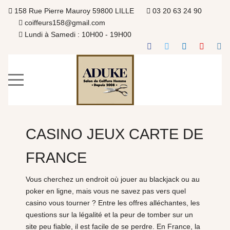
158 Rue Pierre Mauroy 59800 LILLE
03 20 63 24 90
coiffeurs158@gmail.com
Lundi à Samedi : 10H00 - 19H00
CASINO JEUX CARTE DE
FRANCE
Vous cherchez un endroit où jouer au blackjack ou au
poker en ligne, mais vous ne savez pas vers quel
casino vous tourner ? Entre les offres alléchantes, les
questions sur la légalité et la peur de tomber sur un
site peu fiable, il est facile de se perdre. En France, la