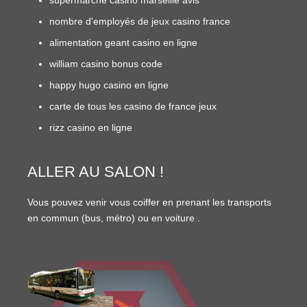
supermarché casino marseille avis
nombre d'employés de jeux casino france
alimentation geant casino en ligne
william casino bonus code
happy hugo casino en ligne
carte de tous les casino de france jeux
rizz casino en ligne
ALLER AU SALON !
Vous pouvez venir vous coiffer en prenant les transports
en commun (
bus
,
métro
) ou en
voiture
.