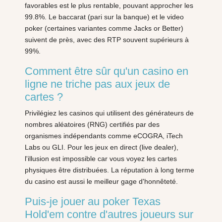
favorables est le plus rentable, pouvant approcher les
99.8%. Le baccarat (pari sur la banque) et le video
poker (certaines variantes comme Jacks or Better)
suivent de près, avec des RTP souvent supérieurs à
99%.
Comment être sûr qu'un casino en
ligne ne triche pas aux jeux de
cartes ?
Privilégiez les casinos qui utilisent des générateurs de
nombres aléatoires (RNG) certifiés par des
organismes indépendants comme eCOGRA, iTech
Labs ou GLI. Pour les jeux en direct (live dealer),
l'illusion est impossible car vous voyez les cartes
physiques être distribuées. La réputation à long terme
du casino est aussi le meilleur gage d'honnêteté.
Puis-je jouer au poker Texas
Hold'em contre d'autres joueurs sur