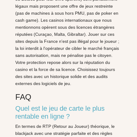
légaux mais proposent une offre de jeux restreinte
(pas de machines à sous hors PMU, pas de poker en
cash game). Les casinos internationaux que nous
mentionnons opèrent sous des licences étrangères
réputées (Curaçao, Malta, Gibraltar). Jouer sur ces
sites depuis la France n'est pas illégal pour le joueur ;
la loi interdit à l'opérateur de cibler le marché français
sans autorisation, mais ne pénalise pas le citoyen.
Votre protection repose alors sur la réputation du
casino et la force de sa licence. Choisissez toujours
des sites avec un historique solide et des audits
externes des logiciels de jeu.
FAQ
Quel est le jeu de carte le plus
rentable en ligne ?
En termes de RTP (Retour au Joueur) théorique, le
blackjack avec une stratégie parfaite et des règles