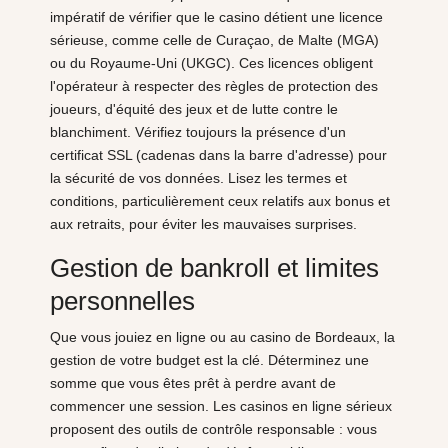
impératif de vérifier que le casino détient une licence
sérieuse, comme celle de Curaçao, de Malte (MGA)
ou du Royaume-Uni (UKGC). Ces licences obligent
l'opérateur à respecter des règles de protection des
joueurs, d'équité des jeux et de lutte contre le
blanchiment. Vérifiez toujours la présence d'un
certificat SSL (cadenas dans la barre d'adresse) pour
la sécurité de vos données. Lisez les termes et
conditions, particulièrement ceux relatifs aux bonus et
aux retraits, pour éviter les mauvaises surprises.
Gestion de bankroll et limites
personnelles
Que vous jouiez en ligne ou au casino de Bordeaux, la
gestion de votre budget est la clé. Déterminez une
somme que vous êtes prêt à perdre avant de
commencer une session. Les casinos en ligne sérieux
proposent des outils de contrôle responsable : vous