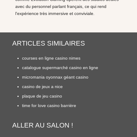
avec du personnel parlant français, ce qui rend
l'expérience très immersive et conviviale.
ARTICLES SIMILAIRES
courses en ligne casino nimes
catalogue supermarché casino en ligne
micromania oyonnax géant casino
casino de jeux a nice
plaque de jeu casino
time for love casino barrière
ALLER AU SALON !