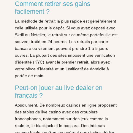
Comment retirer ses gains
facilement ?
La méthode de retrait la plus rapide est généralement
celle utilisée pour le dépôt. Si vous avez déposé avec
Skrill ou Neteller, le retrait sur ce même portefeuille est
souvent traité en 24 heures. Les retraits par carte
bancaire ou virement peuvent prendre 1 à 5 jours
ouvrés. La plupart des sites imposent une vérification
d'identité (KYC) avant le premier retrait, alors ayez
votre pièce d'identité et un justificatif de domicile à
portée de main.
Peut-on jouer au live dealer en
français ?
Absolument. De nombreux casinos en ligne proposent
des tables de live casino avec des croupiers
francophones, notamment sur des jeux comme la
roulette, le blackjack et le baccara. Des éditeurs
comme Evolution Gaming opèrent des studios dédiés