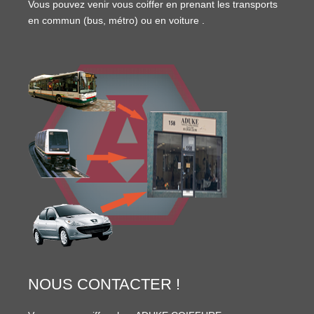
Vous pouvez venir vous coiffer en prenant les transports
en commun (
bus
,
métro
) ou en
voiture
.
NOUS CONTACTER !