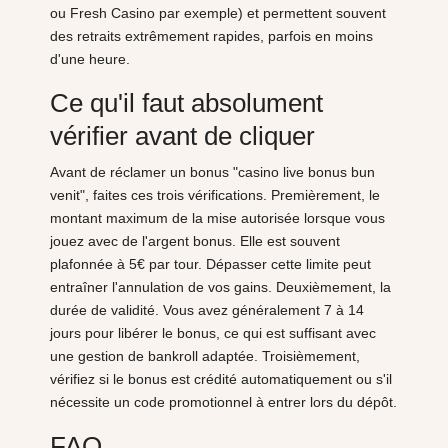
ou Fresh Casino par exemple) et permettent souvent
des retraits extrêmement rapides, parfois en moins
d'une heure.
Ce qu'il faut absolument
vérifier avant de cliquer
Avant de réclamer un bonus "casino live bonus bun
venit", faites ces trois vérifications. Premièrement, le
montant maximum de la mise autorisée lorsque vous
jouez avec de l'argent bonus. Elle est souvent
plafonnée à 5€ par tour. Dépasser cette limite peut
entraîner l'annulation de vos gains. Deuxièmement, la
durée de validité. Vous avez généralement 7 à 14
jours pour libérer le bonus, ce qui est suffisant avec
une gestion de bankroll adaptée. Troisièmement,
vérifiez si le bonus est crédité automatiquement ou s'il
nécessite un code promotionnel à entrer lors du dépôt.
FAQ