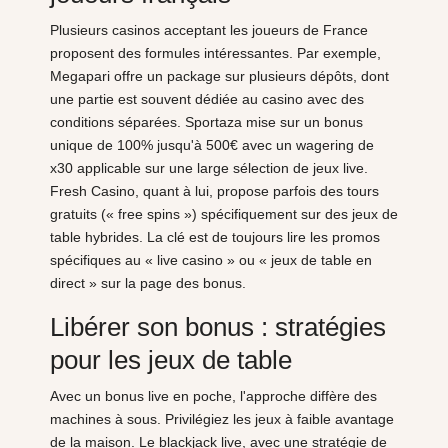
Plusieurs casinos acceptant les joueurs de France
proposent des formules intéressantes. Par exemple,
Megapari offre un package sur plusieurs dépôts, dont
une partie est souvent dédiée au casino avec des
conditions séparées. Sportaza mise sur un bonus
unique de 100% jusqu'à 500€ avec un wagering de
x30 applicable sur une large sélection de jeux live.
Fresh Casino, quant à lui, propose parfois des tours
gratuits (« free spins ») spécifiquement sur des jeux de
table hybrides. La clé est de toujours lire les promos
spécifiques au « live casino » ou « jeux de table en
direct » sur la page des bonus.
Libérer son bonus : stratégies
pour les jeux de table
Avec un bonus live en poche, l'approche diffère des
machines à sous. Privilégiez les jeux à faible avantage
de la maison. Le blackjack live, avec une stratégie de