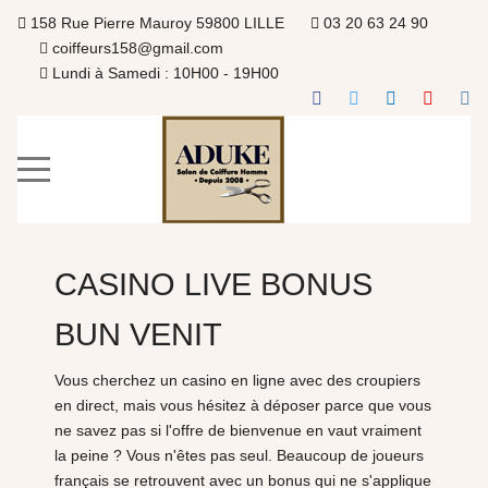
158 Rue Pierre Mauroy 59800 LILLE
03 20 63 24 90
coiffeurs158@gmail.com
Lundi à Samedi : 10H00 - 19H00
CASINO LIVE BONUS
BUN VENIT
Vous cherchez un casino en ligne avec des croupiers
en direct, mais vous hésitez à déposer parce que vous
ne savez pas si l'offre de bienvenue en vaut vraiment
la peine ? Vous n'êtes pas seul. Beaucoup de joueurs
français se retrouvent avec un bonus qui ne s'applique