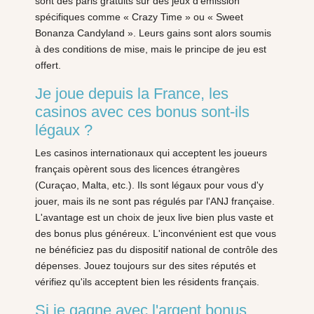
sont des paris gratuits sur des jeux d'émission
spécifiques comme « Crazy Time » ou « Sweet
Bonanza Candyland ». Leurs gains sont alors soumis
à des conditions de mise, mais le principe de jeu est
offert.
Je joue depuis la France, les
casinos avec ces bonus sont-ils
légaux ?
Les casinos internationaux qui acceptent les joueurs
français opèrent sous des licences étrangères
(Curaçao, Malta, etc.). Ils sont légaux pour vous d'y
jouer, mais ils ne sont pas régulés par l'ANJ française.
L'avantage est un choix de jeux live bien plus vaste et
des bonus plus généreux. L'inconvénient est que vous
ne bénéficiez pas du dispositif national de contrôle des
dépenses. Jouez toujours sur des sites réputés et
vérifiez qu'ils acceptent bien les résidents français.
Si je gagne avec l'argent bonus,