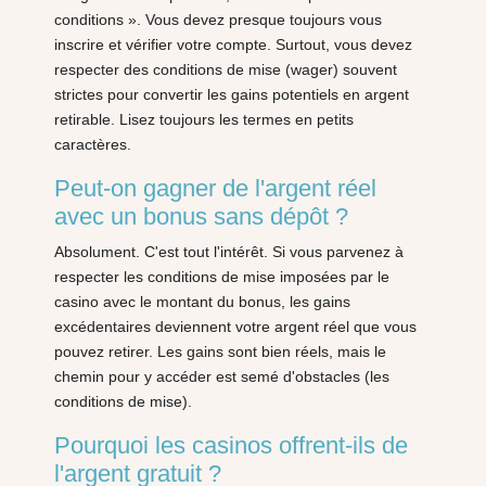
conditions ». Vous devez presque toujours vous
inscrire et vérifier votre compte. Surtout, vous devez
respecter des conditions de mise (wager) souvent
strictes pour convertir les gains potentiels en argent
retirable. Lisez toujours les termes en petits
caractères.
Peut-on gagner de l'argent réel
avec un bonus sans dépôt ?
Absolument. C'est tout l'intérêt. Si vous parvenez à
respecter les conditions de mise imposées par le
casino avec le montant du bonus, les gains
excédentaires deviennent votre argent réel que vous
pouvez retirer. Les gains sont bien réels, mais le
chemin pour y accéder est semé d'obstacles (les
conditions de mise).
Pourquoi les casinos offrent-ils de
l'argent gratuit ?