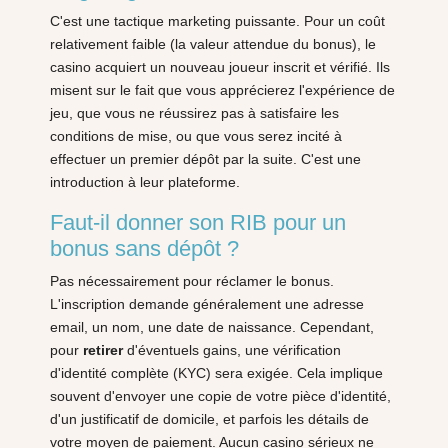
C'est une tactique marketing puissante. Pour un coût
relativement faible (la valeur attendue du bonus), le
casino acquiert un nouveau joueur inscrit et vérifié. Ils
misent sur le fait que vous apprécierez l'expérience de
jeu, que vous ne réussirez pas à satisfaire les
conditions de mise, ou que vous serez incité à
effectuer un premier dépôt par la suite. C'est une
introduction à leur plateforme.
Faut-il donner son RIB pour un
bonus sans dépôt ?
Pas nécessairement pour réclamer le bonus.
L'inscription demande généralement une adresse
email, un nom, une date de naissance. Cependant,
pour
retirer
d'éventuels gains, une vérification
d'identité complète (KYC) sera exigée. Cela implique
souvent d'envoyer une copie de votre pièce d'identité,
d'un justificatif de domicile, et parfois les détails de
votre moyen de paiement. Aucun casino sérieux ne