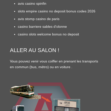
avis casino spinfin
slots empire casino no deposit bonus codes 2026
avis stomp casino de paris
casino barriere sables d'olonne
casino slots welcome bonus no deposit
ALLER AU SALON !
Vous pouvez venir vous coiffer en prenant les transports
en commun (
bus
,
métro
) ou en
voiture
.