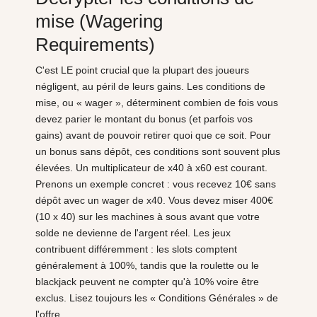
mise (Wagering
Requirements)
C'est LE point crucial que la plupart des joueurs
négligent, au péril de leurs gains. Les conditions de
mise, ou « wager », déterminent combien de fois vous
devez parier le montant du bonus (et parfois vos
gains) avant de pouvoir retirer quoi que ce soit. Pour
un bonus sans dépôt, ces conditions sont souvent plus
élevées. Un multiplicateur de x40 à x60 est courant.
Prenons un exemple concret : vous recevez 10€ sans
dépôt avec un wager de x40. Vous devez miser 400€
(10 x 40) sur les machines à sous avant que votre
solde ne devienne de l'argent réel. Les jeux
contribuent différemment : les slots comptent
généralement à 100%, tandis que la roulette ou le
blackjack peuvent ne compter qu'à 10% voire être
exclus. Lisez toujours les « Conditions Générales » de
l'offre.