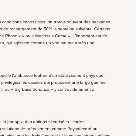
 conditions impossibles, on trouve souvent des packages
us de rechargement de 50% la semaine suivante. Certains
he Phoenix » ou « Medusa's Curse ». L'important est de
rtes, qui agissent comme un vrai baume après une
rappelle l'ambiance feutrée d'un établissement physique.
, privilégiez les casinos qui proposent une large gamme
zy » ou « Big Bass Bonanza » y sont évidemment à
 la panoplie des options sécurisées : cartes
 des solutions de prépaiement comme Paysafecard ou
ait, ainsi que les frais éventuels. Un casino sérieux affiche