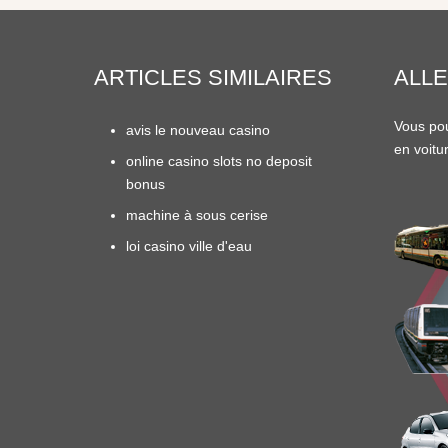
ARTICLES SIMILAIRES
ALLE
Vous pou
avis le nouveau casino
en
voitu
online casino slots no deposit
bonus
machine à sous cerise
loi casino ville d'eau