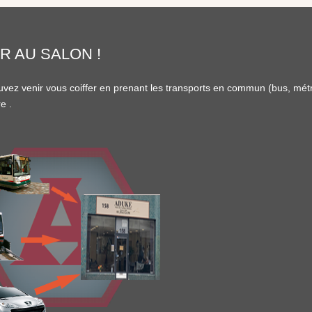
R AU SALON !
vez venir vous coiffer en prenant les transports en commun (
bus
,
mét
re
.