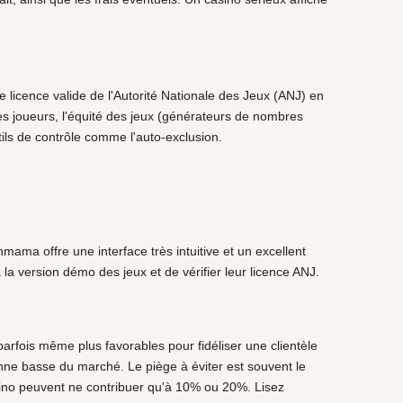
e licence valide de l'Autorité Nationale des Jeux (ANJ) en
des joueurs, l'équité des jeux (générateurs de nombres
utils de contrôle comme l'auto-exclusion.
ama offre une interface très intuitive et un excellent
a version démo des jeux et de vérifier leur licence ANJ.
rfois même plus favorables pour fidéliser une clientèle
ne basse du marché. Le piège à éviter est souvent le
sino peuvent ne contribuer qu'à 10% ou 20%. Lisez