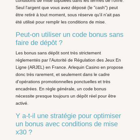
conditions de mise stipulées dans les termes de l'offre.
Seul l'argent que vous avez déposé (le "cash") peut
être retiré à tout moment, sous réserve qu'il n'ait pas
été utilisé pour remplir les conditions de mise.
Peut-on utiliser un code bonus sans
faire de dépôt ?
Les bonus sans dépôt sont très strictement
réglementés par l'Autorité de Régulation des Jeux En
Ligne (ARJEL) en France. Arlequin Casino en propose
donc très rarement, et seulement dans le cadre
d'opérations promotionnelles ponctuelles et très
encadrées. En règle générale, un code bonus
nécessite presque toujours un dépôt réel pour être
activé.
Y a-t-il une stratégie pour optimiser
un bonus avec conditions de mise
x30 ?