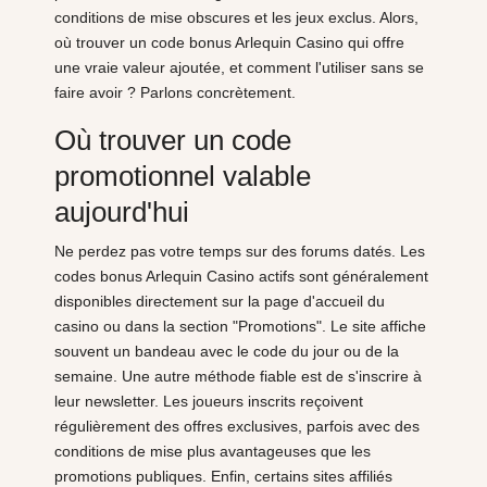
conditions de mise obscures et les jeux exclus. Alors,
où trouver un code bonus Arlequin Casino qui offre
une vraie valeur ajoutée, et comment l'utiliser sans se
faire avoir ? Parlons concrètement.
Où trouver un code
promotionnel valable
aujourd'hui
Ne perdez pas votre temps sur des forums datés. Les
codes bonus Arlequin Casino actifs sont généralement
disponibles directement sur la page d'accueil du
casino ou dans la section "Promotions". Le site affiche
souvent un bandeau avec le code du jour ou de la
semaine. Une autre méthode fiable est de s'inscrire à
leur newsletter. Les joueurs inscrits reçoivent
régulièrement des offres exclusives, parfois avec des
conditions de mise plus avantageuses que les
promotions publiques. Enfin, certains sites affiliés