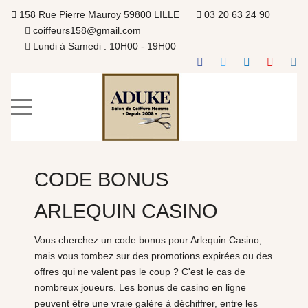
158 Rue Pierre Mauroy 59800 LILLE
03 20 63 24 90
coiffeurs158@gmail.com
Lundi à Samedi : 10H00 - 19H00
CODE BONUS
ARLEQUIN CASINO
Vous cherchez un code bonus pour Arlequin Casino,
mais vous tombez sur des promotions expirées ou des
offres qui ne valent pas le coup ? C'est le cas de
nombreux joueurs. Les bonus de casino en ligne
peuvent être une vraie galère à déchiffrer, entre les