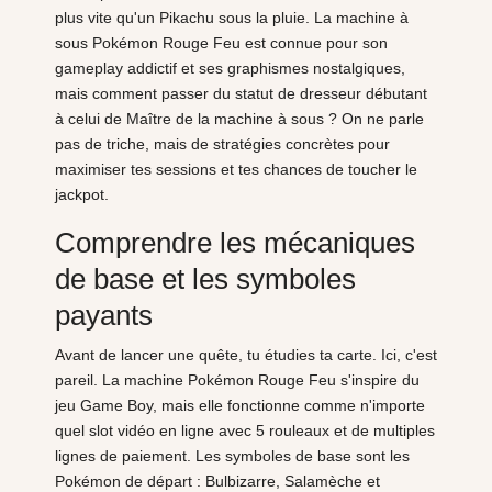
plus vite qu'un Pikachu sous la pluie. La machine à
sous Pokémon Rouge Feu est connue pour son
gameplay addictif et ses graphismes nostalgiques,
mais comment passer du statut de dresseur débutant
à celui de Maître de la machine à sous ? On ne parle
pas de triche, mais de stratégies concrètes pour
maximiser tes sessions et tes chances de toucher le
jackpot.
Comprendre les mécaniques
de base et les symboles
payants
Avant de lancer une quête, tu étudies ta carte. Ici, c'est
pareil. La machine Pokémon Rouge Feu s'inspire du
jeu Game Boy, mais elle fonctionne comme n'importe
quel slot vidéo en ligne avec 5 rouleaux et de multiples
lignes de paiement. Les symboles de base sont les
Pokémon de départ : Bulbizarre, Salamèche et