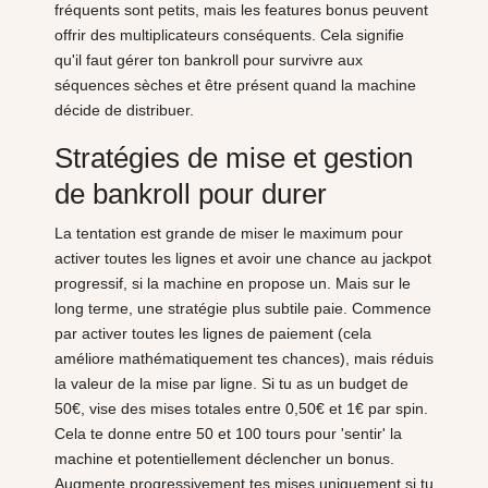
fréquents sont petits, mais les features bonus peuvent
offrir des multiplicateurs conséquents. Cela signifie
qu'il faut gérer ton bankroll pour survivre aux
séquences sèches et être présent quand la machine
décide de distribuer.
Stratégies de mise et gestion
de bankroll pour durer
La tentation est grande de miser le maximum pour
activer toutes les lignes et avoir une chance au jackpot
progressif, si la machine en propose un. Mais sur le
long terme, une stratégie plus subtile paie. Commence
par activer toutes les lignes de paiement (cela
améliore mathématiquement tes chances), mais réduis
la valeur de la mise par ligne. Si tu as un budget de
50€, vise des mises totales entre 0,50€ et 1€ par spin.
Cela te donne entre 50 et 100 tours pour 'sentir' la
machine et potentiellement déclencher un bonus.
Augmente progressivement tes mises uniquement si tu