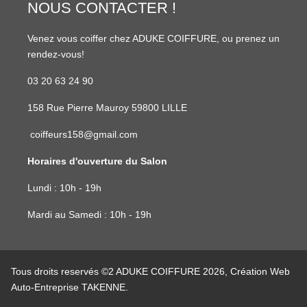
NOUS CONTACTER !
Venez vous coiffer chez ADUKE COIFFURE, ou prenez un
rendez-vous!
03 20 63 24 90
158 Rue Pierre Mauroy 59800 LILLE
coiffeurs158@gmail.com
Horaires d'ouverture du Salon
Lundi : 10h - 19h
Mardi au Samedi : 10h - 19h
Tous droits reservés ©2 ADUKE COIFFURE 2026, Création Web
Auto-Entreprise TAKENNE
.