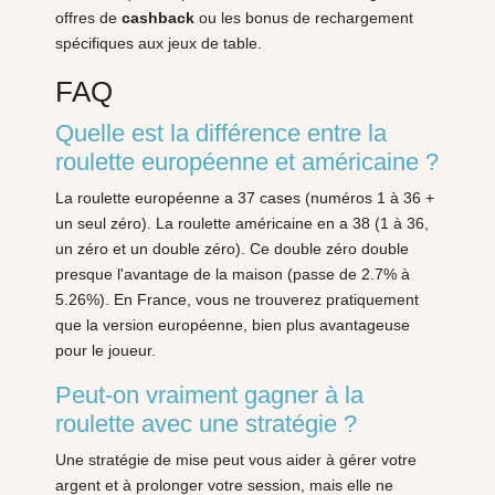
offres de
cashback
ou les bonus de rechargement
spécifiques aux jeux de table.
FAQ
Quelle est la différence entre la
roulette européenne et américaine ?
La roulette européenne a 37 cases (numéros 1 à 36 +
un seul zéro). La roulette américaine en a 38 (1 à 36,
un zéro et un double zéro). Ce double zéro double
presque l'avantage de la maison (passe de 2.7% à
5.26%). En France, vous ne trouverez pratiquement
que la version européenne, bien plus avantageuse
pour le joueur.
Peut-on vraiment gagner à la
roulette avec une stratégie ?
Une stratégie de mise peut vous aider à gérer votre
argent et à prolonger votre session, mais elle ne