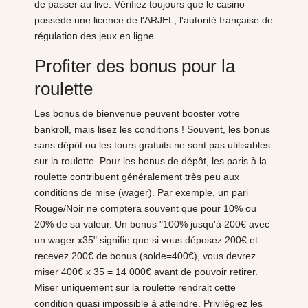
de passer au live. Vérifiez toujours que le casino
possède une licence de l'ARJEL, l'autorité française de
régulation des jeux en ligne.
Profiter des bonus pour la
roulette
Les bonus de bienvenue peuvent booster votre
bankroll, mais lisez les conditions ! Souvent, les bonus
sans dépôt ou les tours gratuits ne sont pas utilisables
sur la roulette. Pour les bonus de dépôt, les paris à la
roulette contribuent généralement très peu aux
conditions de mise (wager). Par exemple, un pari
Rouge/Noir ne comptera souvent que pour 10% ou
20% de sa valeur. Un bonus "100% jusqu'à 200€ avec
un wager x35" signifie que si vous déposez 200€ et
recevez 200€ de bonus (solde=400€), vous devrez
miser 400€ x 35 = 14 000€ avant de pouvoir retirer.
Miser uniquement sur la roulette rendrait cette
condition quasi impossible à atteindre. Privilégiez les