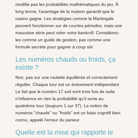
modifie pas les probabilités mathématiques du jeu. À
long terme, l'avantage de la maison garantit que le
casino gagne. Les stratégies comme la Martingale
peuvent fonctionner sur de courtes périodes, mais une
mauvaise série peut vider votre bankroll. Considérez-
les comme un guide de gestion, pas comme une
formule secrète pour gagner à coup sûr.
Les numéros chauds ou froids, ça
existe ?
Non, pas sur une roulette équilibrée et correctement
régulée. Chaque tour est un événement indépendant.
Le fait que le numéro 17 soit sorti trois fois de suite
n'influence en rien la probabilité qu'il sorte au
quatrième tour (toujours 1 sur 37). La notion de
numéros "chauds" ou "froids" est un biais cognitif bien
connu, appelé l'erreur du parieur.
Quelle est la mise qui rapporte le