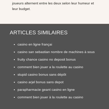
joueurs alternent entre les deux selon leur humeur et
leur budget.
ARTICLES SIMILAIRES
casino en ligne françai
casino san sebastian nombre de machines à sous
fruity chance casino no deposit bonus
comment bien jouer a la roulette au casino
stupid casino bonus sans dépôt
casino arjel bonus sans depot
parapharmacie geant casino en ligne
comment bien jouer à la roulette au casino