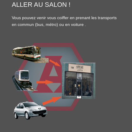
ALLER AU SALON !
Vous pouvez venir vous coiffer en prenant les transports
en commun (
bus
,
métro
) ou en
voiture
.