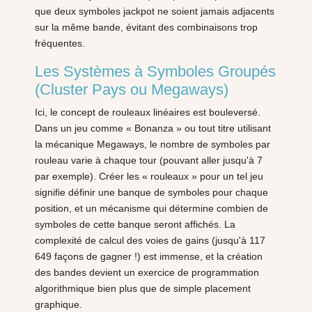
que deux symboles jackpot ne soient jamais adjacents
sur la même bande, évitant des combinaisons trop
fréquentes.
Les Systèmes à Symboles Groupés
(Cluster Pays ou Megaways)
Ici, le concept de rouleaux linéaires est bouleversé.
Dans un jeu comme « Bonanza » ou tout titre utilisant
la mécanique Megaways, le nombre de symboles par
rouleau varie à chaque tour (pouvant aller jusqu'à 7
par exemple). Créer les « rouleaux » pour un tel jeu
signifie définir une banque de symboles pour chaque
position, et un mécanisme qui détermine combien de
symboles de cette banque seront affichés. La
complexité de calcul des voies de gains (jusqu'à 117
649 façons de gagner !) est immense, et la création
des bandes devient un exercice de programmation
algorithmique bien plus que de simple placement
graphique.