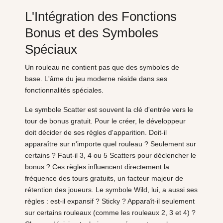
L'Intégration des Fonctions
Bonus et des Symboles
Spéciaux
Un rouleau ne contient pas que des symboles de
base. L'âme du jeu moderne réside dans ses
fonctionnalités spéciales.
Le symbole Scatter est souvent la clé d'entrée vers le
tour de bonus gratuit. Pour le créer, le développeur
doit décider de ses règles d'apparition. Doit-il
apparaître sur n'importe quel rouleau ? Seulement sur
certains ? Faut-il 3, 4 ou 5 Scatters pour déclencher le
bonus ? Ces règles influencent directement la
fréquence des tours gratuits, un facteur majeur de
rétention des joueurs. Le symbole Wild, lui, a aussi ses
règles : est-il expansif ? Sticky ? Apparaît-il seulement
sur certains rouleaux (comme les rouleaux 2, 3 et 4) ?