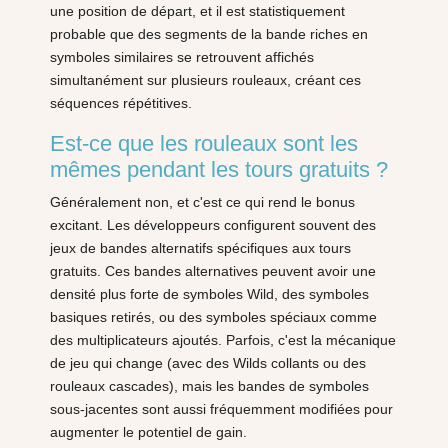
une position de départ, et il est statistiquement
probable que des segments de la bande riches en
symboles similaires se retrouvent affichés
simultanément sur plusieurs rouleaux, créant ces
séquences répétitives.
Est-ce que les rouleaux sont les
mêmes pendant les tours gratuits ?
Généralement non, et c'est ce qui rend le bonus
excitant. Les développeurs configurent souvent des
jeux de bandes alternatifs spécifiques aux tours
gratuits. Ces bandes alternatives peuvent avoir une
densité plus forte de symboles Wild, des symboles
basiques retirés, ou des symboles spéciaux comme
des multiplicateurs ajoutés. Parfois, c'est la mécanique
de jeu qui change (avec des Wilds collants ou des
rouleaux cascades), mais les bandes de symboles
sous-jacentes sont aussi fréquemment modifiées pour
augmenter le potentiel de gain.