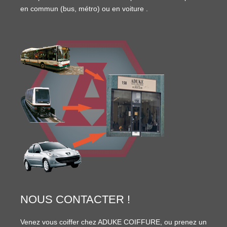
en commun (
bus
,
métro
) ou en
voiture
.
NOUS CONTACTER !
Venez vous coiffer chez ADUKE COIFFURE, ou prenez un