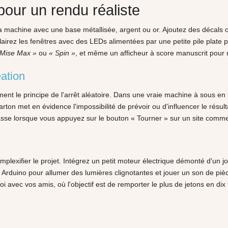
 pour un rendu réaliste
 machine avec une base métallisée, argent ou or. Ajoutez des décals ou
irez les fenêtres avec des LEDs alimentées par une petite pile plate po
 Mise Max »
ou
« Spin »
, et même un afficheur à score manuscrit pour n
ation
nt le principe de l'arrêt aléatoire. Dans une vraie machine à sous e
arton met en évidence l'impossibilité de prévoir ou d'influencer le résu
 passe lorsque vous appuyez sur le bouton « Tourner » sur un site com
plexifier le projet. Intégrez un petit moteur électrique démonté d'un 
 Arduino pour allumer des lumières clignotantes et jouer un son de piè
i avec vos amis, où l'objectif est de remporter le plus de jetons en di