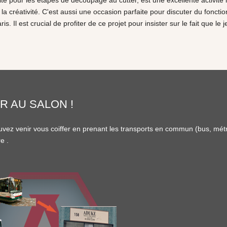
lte pour les étapes de découpage au cutter, est une excellente activit
 et la créativité. C'est aussi une occasion parfaite pour discuter du fonc
is. Il est crucial de profiter de ce projet pour insister sur le fait que l
R AU SALON !
vez venir vous coiffer en prenant les transports en commun (
bus
,
mét
re
.