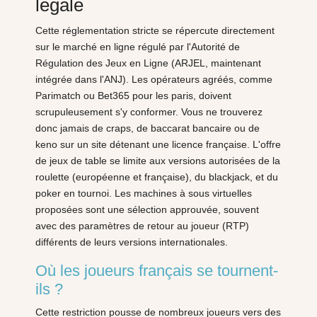
légale
Cette réglementation stricte se répercute directement
sur le marché en ligne régulé par l'Autorité de
Régulation des Jeux en Ligne (ARJEL, maintenant
intégrée dans l'ANJ). Les opérateurs agréés, comme
Parimatch ou Bet365 pour les paris, doivent
scrupuleusement s'y conformer. Vous ne trouverez
donc jamais de craps, de baccarat bancaire ou de
keno sur un site détenant une licence française. L'offre
de jeux de table se limite aux versions autorisées de la
roulette (européenne et française), du blackjack, et du
poker en tournoi. Les machines à sous virtuelles
proposées sont une sélection approuvée, souvent
avec des paramètres de retour au joueur (RTP)
différents de leurs versions internationales.
Où les joueurs français se tournent-
ils ?
Cette restriction pousse de nombreux joueurs vers des