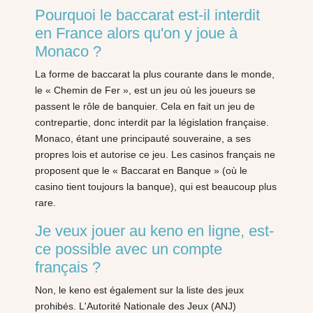
Pourquoi le baccarat est-il interdit
en France alors qu'on y joue à
Monaco ?
La forme de baccarat la plus courante dans le monde,
le « Chemin de Fer », est un jeu où les joueurs se
passent le rôle de banquier. Cela en fait un jeu de
contrepartie, donc interdit par la législation française.
Monaco, étant une principauté souveraine, a ses
propres lois et autorise ce jeu. Les casinos français ne
proposent que le « Baccarat en Banque » (où le
casino tient toujours la banque), qui est beaucoup plus
rare.
Je veux jouer au keno en ligne, est-
ce possible avec un compte
français ?
Non, le keno est également sur la liste des jeux
prohibés. L'Autorité Nationale des Jeux (ANJ)