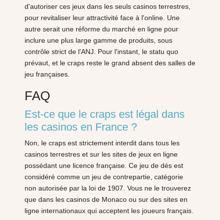
d'autoriser ces jeux dans les seuls casinos terrestres,
pour revitaliser leur attractivité face à l'online. Une
autre serait une réforme du marché en ligne pour
inclure une plus large gamme de produits, sous
contrôle strict de l'ANJ. Pour l'instant, le statu quo
prévaut, et le craps reste le grand absent des salles de
jeu françaises.
FAQ
Est-ce que le craps est légal dans
les casinos en France ?
Non, le craps est strictement interdit dans tous les
casinos terrestres et sur les sites de jeux en ligne
possédant une licence française. Ce jeu de dés est
considéré comme un jeu de contrepartie, catégorie
non autorisée par la loi de 1907. Vous ne le trouverez
que dans les casinos de Monaco ou sur des sites en
ligne internationaux qui acceptent les joueurs français.