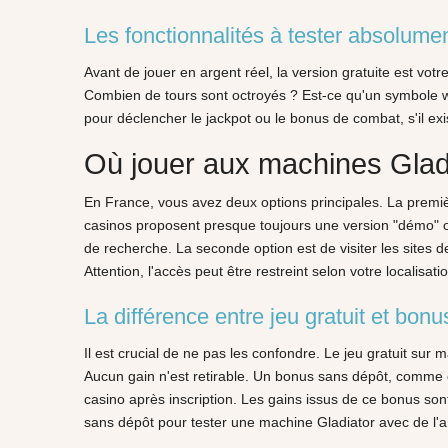
Les fonctionnalités à tester absolum
Avant de jouer en argent réel, la version gratuite est votr
Combien de tours sont octroyés ? Est-ce qu'un symbole wil
pour déclencher le jackpot ou le bonus de combat, s'il 
Où jouer aux machines Glad
En France, vous avez deux options principales. La premiè
casinos proposent presque toujours une version "démo" o
de recherche. La seconde option est de visiter les sites
Attention, l'accès peut être restreint selon votre localisa
La différence entre jeu gratuit et bon
Il est crucial de ne pas les confondre. Le jeu gratuit sur 
Aucun gain n'est retirable. Un bonus sans dépôt, comme ce
casino après inscription. Les gains issus de ce bonus son
sans dépôt pour tester une machine Gladiator avec de l'a