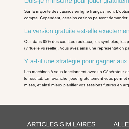
Dois-je m'inscrire pour jouer gratuite
Sur la majorité des casinos en ligne français, non. L'opt
compte. Cependant, certains casinos peuvent demander un
La version gratuite est-elle exacteme
Oui, dans 99% des cas. Les rouleaux, les symboles, les pr
(virtuelle vs réelle). Vous avez ainsi une représentation p
Y a-t-il une stratégie pour gagner au
Les machines à sous fonctionnent avec un Générateur de N
le résultat. En revanche, jouer gratuitement vous permet d
mises, et ainsi mieux planifier vos sessions futures en arg
ARTICLES SIMILAIRES
ALLE