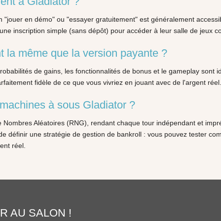
ment à Gladiator ?
ion "jouer en démo" ou "essayer gratuitement" est généralement accessib
e inscription simple (sans dépôt) pour accéder à leur salle de jeux
nt la même que la version payante ?
obabilités de gains, les fonctionnalités de bonus et le gameplay sont id
arfaitement fidèle de ce que vous vivriez en jouant avec de l'argent réel
x machines à sous Gladiator ?
ombres Aléatoires (RNG), rendant chaque tour indépendant et imprévisi
e définir une stratégie de gestion de bankroll : vous pouvez tester comb
ent réel.
R AU SALON !