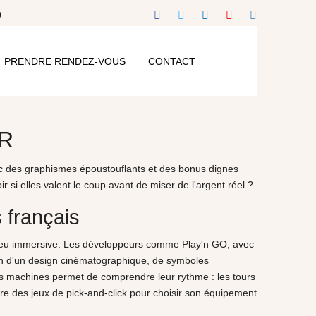
0
PRENDRE RENDEZ-VOUS
CONTACT
OR
ec des graphismes époustouflants et des bonus dignes
 si elles valent le coup avant de miser de l'argent réel ?
 français
e jeu immersive. Les développeurs comme Play'n GO, avec
aison d'un design cinématographique, de symboles
es machines permet de comprendre leur rythme : les tours
re des jeux de pick-and-click pour choisir son équipement