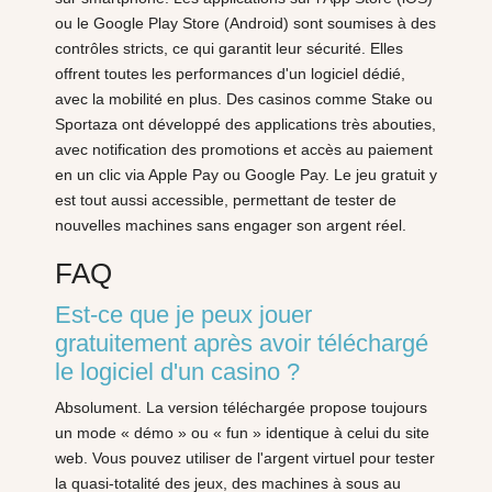
ou le Google Play Store (Android) sont soumises à des
contrôles stricts, ce qui garantit leur sécurité. Elles
offrent toutes les performances d'un logiciel dédié,
avec la mobilité en plus. Des casinos comme Stake ou
Sportaza ont développé des applications très abouties,
avec notification des promotions et accès au paiement
en un clic via Apple Pay ou Google Pay. Le jeu gratuit y
est tout aussi accessible, permettant de tester de
nouvelles machines sans engager son argent réel.
FAQ
Est-ce que je peux jouer
gratuitement après avoir téléchargé
le logiciel d'un casino ?
Absolument. La version téléchargée propose toujours
un mode « démo » ou « fun » identique à celui du site
web. Vous pouvez utiliser de l'argent virtuel pour tester
la quasi-totalité des jeux, des machines à sous au