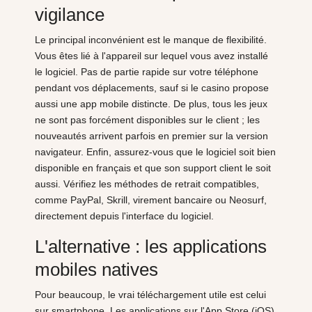
vigilance
Le principal inconvénient est le manque de flexibilité.
Vous êtes lié à l'appareil sur lequel vous avez installé
le logiciel. Pas de partie rapide sur votre téléphone
pendant vos déplacements, sauf si le casino propose
aussi une app mobile distincte. De plus, tous les jeux
ne sont pas forcément disponibles sur le client ; les
nouveautés arrivent parfois en premier sur la version
navigateur. Enfin, assurez-vous que le logiciel soit bien
disponible en français et que son support client le soit
aussi. Vérifiez les méthodes de retrait compatibles,
comme PayPal, Skrill, virement bancaire ou Neosurf,
directement depuis l'interface du logiciel.
L'alternative : les applications
mobiles natives
Pour beaucoup, le vrai téléchargement utile est celui
sur smartphone. Les applications sur l'App Store (iOS)