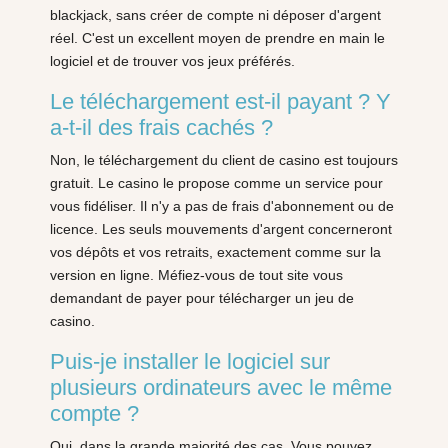
blackjack, sans créer de compte ni déposer d'argent
réel. C'est un excellent moyen de prendre en main le
logiciel et de trouver vos jeux préférés.
Le téléchargement est-il payant ? Y
a-t-il des frais cachés ?
Non, le téléchargement du client de casino est toujours
gratuit. Le casino le propose comme un service pour
vous fidéliser. Il n'y a pas de frais d'abonnement ou de
licence. Les seuls mouvements d'argent concerneront
vos dépôts et vos retraits, exactement comme sur la
version en ligne. Méfiez-vous de tout site vous
demandant de payer pour télécharger un jeu de
casino.
Puis-je installer le logiciel sur
plusieurs ordinateurs avec le même
compte ?
Oui, dans la grande majorité des cas. Vous pouvez