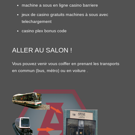
machine a sous en ligne casino barriere
jeux de casino gratuits machines à sous avec
telechargement
casino plex bonus code
ALLER AU SALON !
Vous pouvez venir vous coiffer en prenant les transports
en commun (
bus
,
métro
) ou en
voiture
.