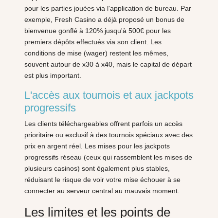
pour les parties jouées via l'application de bureau. Par
exemple, Fresh Casino a déjà proposé un bonus de
bienvenue gonflé à 120% jusqu'à 500€ pour les
premiers dépôts effectués via son client. Les
conditions de mise (wager) restent les mêmes,
souvent autour de x30 à x40, mais le capital de départ
est plus important.
L'accès aux tournois et aux jackpots
progressifs
Les clients téléchargeables offrent parfois un accès
prioritaire ou exclusif à des tournois spéciaux avec des
prix en argent réel. Les mises pour les jackpots
progressifs réseau (ceux qui rassemblent les mises de
plusieurs casinos) sont également plus stables,
réduisant le risque de voir votre mise échouer à se
connecter au serveur central au mauvais moment.
Les limites et les points de