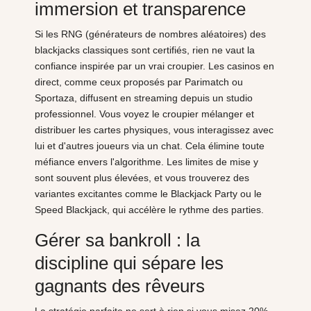
immersion et transparence
Si les RNG (générateurs de nombres aléatoires) des
blackjacks classiques sont certifiés, rien ne vaut la
confiance inspirée par un vrai croupier. Les casinos en
direct, comme ceux proposés par Parimatch ou
Sportaza, diffusent en streaming depuis un studio
professionnel. Vous voyez le croupier mélanger et
distribuer les cartes physiques, vous interagissez avec
lui et d'autres joueurs via un chat. Cela élimine toute
méfiance envers l'algorithme. Les limites de mise y
sont souvent plus élevées, et vous trouverez des
variantes excitantes comme le Blackjack Party ou le
Speed Blackjack, qui accélère le rythme des parties.
Gérer sa bankroll : la
discipline qui sépare les
gagnants des rêveurs