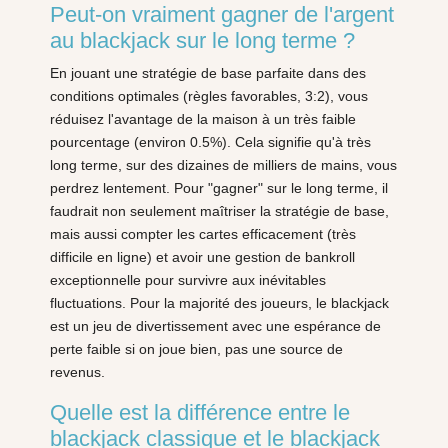
Peut-on vraiment gagner de l'argent
au blackjack sur le long terme ?
En jouant une stratégie de base parfaite dans des
conditions optimales (règles favorables, 3:2), vous
réduisez l'avantage de la maison à un très faible
pourcentage (environ 0.5%). Cela signifie qu'à très
long terme, sur des dizaines de milliers de mains, vous
perdrez lentement. Pour "gagner" sur le long terme, il
faudrait non seulement maîtriser la stratégie de base,
mais aussi compter les cartes efficacement (très
difficile en ligne) et avoir une gestion de bankroll
exceptionnelle pour survivre aux inévitables
fluctuations. Pour la majorité des joueurs, le blackjack
est un jeu de divertissement avec une espérance de
perte faible si on joue bien, pas une source de
revenus.
Quelle est la différence entre le
blackjack classique et le blackjack