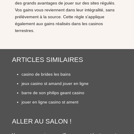
des grands avantages de jouer sur des sites régulés.
Vos gains vous reviennent dans leur intégralité, sans
prélèvement à la source. Cette règle s'applique
également aux gains réalisés dans les casinos
terrestres.
ARTICLES SIMILAIRES
casino de brides les bains
jeux casino st amand jouer en ligne
barre de son philips geant casino
jouer en ligne casino st ament
ALLER AU SALON !