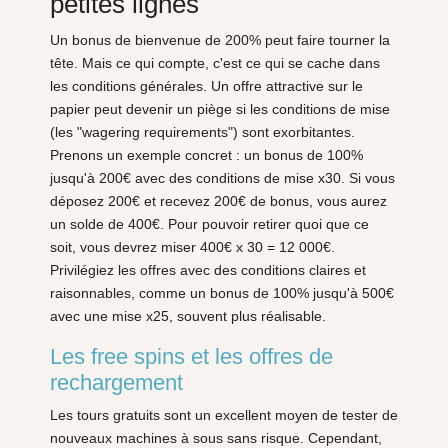
petites lignes
Un bonus de bienvenue de 200% peut faire tourner la
tête. Mais ce qui compte, c'est ce qui se cache dans
les conditions générales. Un offre attractive sur le
papier peut devenir un piège si les conditions de mise
(les "wagering requirements") sont exorbitantes.
Prenons un exemple concret : un bonus de 100%
jusqu'à 200€ avec des conditions de mise x30. Si vous
déposez 200€ et recevez 200€ de bonus, vous aurez
un solde de 400€. Pour pouvoir retirer quoi que ce
soit, vous devrez miser 400€ x 30 = 12 000€.
Privilégiez les offres avec des conditions claires et
raisonnables, comme un bonus de 100% jusqu'à 500€
avec une mise x25, souvent plus réalisable.
Les free spins et les offres de
rechargement
Les tours gratuits sont un excellent moyen de tester de
nouveaux machines à sous sans risque. Cependant,