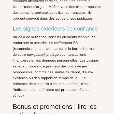
nombres aléatoires certifiés) et de lutte contre le
blanchiment d'argent. Méfiez-vous des sites proposant
des bonus faramineux sans licence française ; ils
opèrent souvent dans des zones grises juridiques.
Les signes extérieurs de confiance
Au-delà de la licence, certains éléments techniques
renforcent la sécurité. Le chiffrement SSL
(reconnaissable au cadenas dans la barre d'adresse
de votre navigateur) protège vos transactions
financières et vos données personnelles. Les casinos
sérieux proposent également des outils de jeu
responsable, comme des limites de dépôt, d'auto-
exclusion ou des rappels de temps de jeu. La
présence de ces outils n'est pas un détail, c'est
l'indication d'un opérateur qui prend son rôle au
sérieux.
Bonus et promotions : lire les