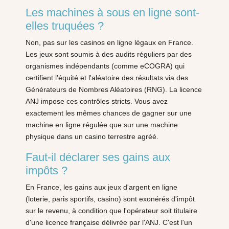
Les machines à sous en ligne sont-
elles truquées ?
Non, pas sur les casinos en ligne légaux en France.
Les jeux sont soumis à des audits réguliers par des
organismes indépendants (comme eCOGRA) qui
certifient l'équité et l'aléatoire des résultats via des
Générateurs de Nombres Aléatoires (RNG). La licence
ANJ impose ces contrôles stricts. Vous avez
exactement les mêmes chances de gagner sur une
machine en ligne régulée que sur une machine
physique dans un casino terrestre agréé.
Faut-il déclarer ses gains aux
impôts ?
En France, les gains aux jeux d'argent en ligne
(loterie, paris sportifs, casino) sont exonérés d'impôt
sur le revenu, à condition que l'opérateur soit titulaire
d'une licence française délivrée par l'ANJ. C'est l'un