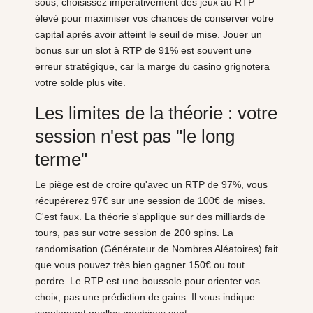
sous, choisissez impérativement des jeux au RTP
élevé pour maximiser vos chances de conserver votre
capital après avoir atteint le seuil de mise. Jouer un
bonus sur un slot à RTP de 91% est souvent une
erreur stratégique, car la marge du casino grignotera
votre solde plus vite.
Les limites de la théorie : votre
session n'est pas "le long
terme"
Le piège est de croire qu'avec un RTP de 97%, vous
récupérerez 97€ sur une session de 100€ de mises.
C'est faux. La théorie s'applique sur des milliards de
tours, pas sur votre session de 200 spins. La
randomisation (Générateur de Nombres Aléatoires) fait
que vous pouvez très bien gagner 150€ ou tout
perdre. Le RTP est une boussole pour orienter vos
choix, pas une prédiction de gains. Il vous indique