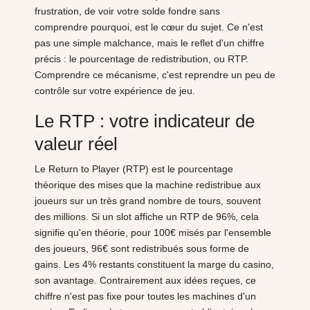
frustration, de voir votre solde fondre sans
comprendre pourquoi, est le cœur du sujet. Ce n'est
pas une simple malchance, mais le reflet d'un chiffre
précis : le pourcentage de redistribution, ou RTP.
Comprendre ce mécanisme, c'est reprendre un peu de
contrôle sur votre expérience de jeu.
Le RTP : votre indicateur de
valeur réel
Le Return to Player (RTP) est le pourcentage
théorique des mises que la machine redistribue aux
joueurs sur un très grand nombre de tours, souvent
des millions. Si un slot affiche un RTP de 96%, cela
signifie qu'en théorie, pour 100€ misés par l'ensemble
des joueurs, 96€ sont redistribués sous forme de
gains. Les 4% restants constituent la marge du casino,
son avantage. Contrairement aux idées reçues, ce
chiffre n'est pas fixe pour toutes les machines d'un