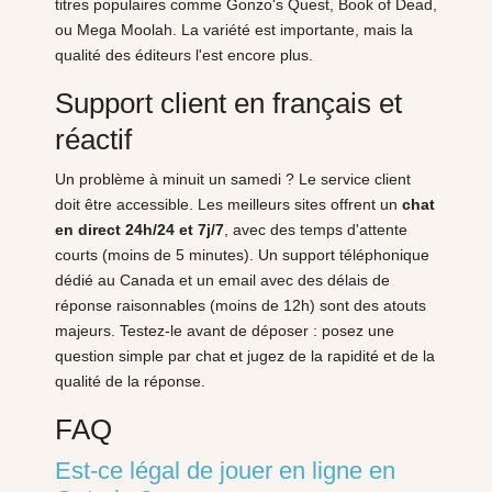
titres populaires comme Gonzo's Quest, Book of Dead,
ou Mega Moolah. La variété est importante, mais la
qualité des éditeurs l'est encore plus.
Support client en français et
réactif
Un problème à minuit un samedi ? Le service client
doit être accessible. Les meilleurs sites offrent un
chat
en direct 24h/24 et 7j/7
, avec des temps d'attente
courts (moins de 5 minutes). Un support téléphonique
dédié au Canada et un email avec des délais de
réponse raisonnables (moins de 12h) sont des atouts
majeurs. Testez-le avant de déposer : posez une
question simple par chat et jugez de la rapidité et de la
qualité de la réponse.
FAQ
Est-ce légal de jouer en ligne en