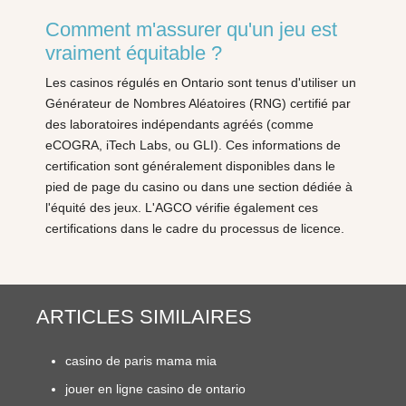
Comment m'assurer qu'un jeu est
vraiment équitable ?
Les casinos régulés en Ontario sont tenus d'utiliser un
Générateur de Nombres Aléatoires (RNG) certifié par
des laboratoires indépendants agréés (comme
eCOGRA, iTech Labs, ou GLI). Ces informations de
certification sont généralement disponibles dans le
pied de page du casino ou dans une section dédiée à
l'équité des jeux. L'AGCO vérifie également ces
certifications dans le cadre du processus de licence.
ARTICLES SIMILAIRES
casino de paris mama mia
jouer en ligne casino de ontario