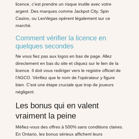
licence, c'est prendre un risque inutile avec votre
argent. Des marques comme Jackpot City, Spin
Casino, ou LeoVegas opèrent légalement sur ce
marché.
Comment vérifier la licence en
quelques secondes
Ne vous fiez pas aux logos en bas de page. Allez
directement en bas du site et cliquez sur le lien de la
licence. Il doit vous rediriger vers le registre officiel de
l'AGCO. Vérifiez que le nom de l'opérateur y figure
bien. C'est une étape cruciale que trop de joueurs
négligent.
Les bonus qui en valent
vraiment la peine
Méfiez-vous des offres à 500% sans conditions claires.
En Ontario, les bonus sérieux affichent leurs