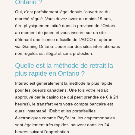
Ontario ?
Oui, c'est parfaitement légal depuis l'ouverture du
marché régulé. Vous devez avoir au moins 19 ans,
être physiquement situé dans la province de l'Ontario
au moment de jouer, et vous inscrire sur un site
détenant une licence officielle de l'AGCO et opérant
via iGaming Ontario. Jouer sur des sites internationaux
non régulés est illégal et sans protection.
Quelle est la méthode de retrait la
plus rapide en Ontario ?
Interac est généralement la méthode la plus rapide
pour les joueurs canadiens. Une fois votre retrait
approuvé par le casino (ce qui peut prendre de 6 à 24
heures), le transfert vers votre compte bancaire est
quasi instantané. iDebit et les portefeuilles
électroniques comme PayPal ou les cryptomonnaies
sont également très rapides, souvent dans les 24
heures suivant l'approbation.