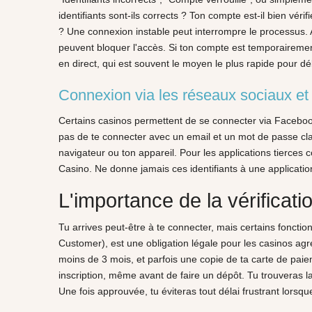
identifiants sont-ils corrects ? Ton compte est-il bien véri
? Une connexion instable peut interrompre le processus. 
peuvent bloquer l'accès. Si ton compte est temporairement
en direct, qui est souvent le moyen le plus rapide pour déb
Connexion via les réseaux sociaux et 
Certains casinos permettent de se connecter via Facebook ou
pas de te connecter avec un email et un mot de passe cla
navigateur ou ton appareil. Pour les applications tierces 
Casino. Ne donne jamais ces identifiants à une application 
L'importance de la vérificat
Tu arrives peut-être à te connecter, mais certains foncti
Customer), est une obligation légale pour les casinos agréés
moins de 3 mois, et parfois une copie de ta carte de paiem
inscription, même avant de faire un dépôt. Tu trouveras l
Une fois approuvée, tu éviteras tout délai frustrant lorsque