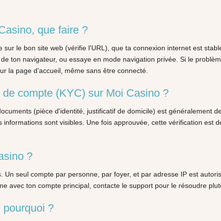
Casino, que faire ?
sur le bon site web (vérifie l'URL), que ta connexion internet est stable
 de ton navigateur, ou essaye en mode navigation privée. Si le problème 
e sur la page d'accueil, même sans être connecté.
n de compte (KYC) sur Moi Casino ?
documents (pièce d'identité, justificatif de domicile) est généralement 
nformations sont visibles. Une fois approuvée, cette vérification est déf
asino ?
les. Un seul compte par personne, par foyer, et par adresse IP est auto
ème avec ton compte principal, contacte le support pour le résoudre plu
 pourquoi ?