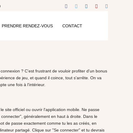
0
PRENDRE RENDEZ-VOUS
CONTACT
 connexion ? C'est frustrant de vouloir profiter d'un bonus
ience de jeu, et quand il coince, tout s'arrête. On va
 une fois à l'intérieur.
site officiel ou ouvrir l'application mobile. Ne passe
 connecter", généralement en haut à droite. Dans le
n mot de passe exactement comme tu les as créés, en
dinateur partagé. Clique sur "Se connecter" et tu devrais