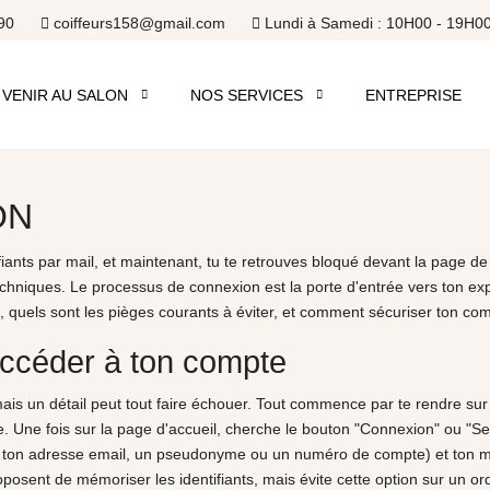
90
coiffeurs158@gmail.com
Lundi à Samedi : 10H00 - 19H0
VENIR AU SALON
NOS SERVICES
ENTREPRISE
ON
ifiants par mail, et maintenant, tu te retrouves bloqué devant la page de
niques. Le processus de connexion est la porte d'entrée vers ton expér
uels sont les pièges courants à éviter, et comment sécuriser ton compte
 accéder à ton compte
 un détail peut tout faire échouer. Tout commence par te rendre sur le 
. Une fois sur la page d'accueil, cherche le bouton "Connexion" ou "Se
t être ton adresse email, un pseudonyme ou un numéro de compte) et to
posent de mémoriser les identifiants, mais évite cette option sur un or