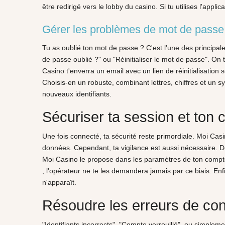
être redirigé vers le lobby du casino. Si tu utilises l'appl
Gérer les problèmes de mot de passe
Tu as oublié ton mot de passe ? C'est l'une des principal
de passe oublié ?" ou "Réinitialiser le mot de passe". On
Casino t'enverra un email avec un lien de réinitialisatio
Choisis-en un robuste, combinant lettres, chiffres et un sy
nouveaux identifiants.
Sécuriser ta session et ton 
Une fois connecté, ta sécurité reste primordiale. Moi Cas
données. Cependant, ta vigilance est aussi nécessaire. Dé
Moi Casino le propose dans les paramètres de ton compte 
; l'opérateur ne te les demandera jamais par ce biais. En
n'apparaît.
Résoudre les erreurs de con
"Identifiants incorrects", "Compte verrouillé", ou simple