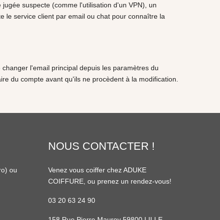
 jugée suspecte (comme l'utilisation d'un VPN), un
le service client par email ou chat pour connaître la
e changer l'email principal depuis les paramètres du
ire du compte avant qu'ils ne procèdent à la modification.
NOUS CONTACTER !
ro
) ou
Venez vous coiffer chez ADUKE
COIFFURE, ou prenez un rendez-vous!
03 20 63 24 90
158 Rue Pierre Mauroy 59800 LILLE