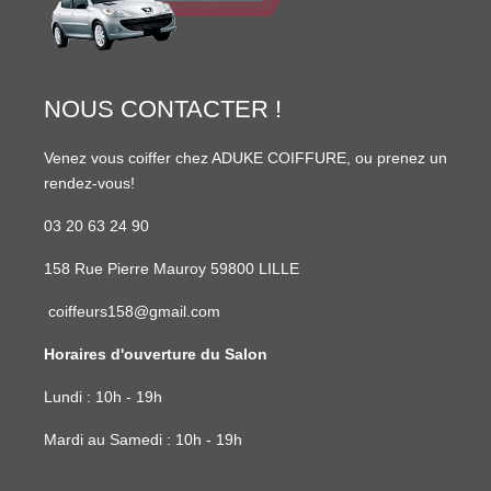
NOUS CONTACTER !
Venez vous coiffer chez ADUKE COIFFURE, ou prenez un
rendez-vous!
03 20 63 24 90
158 Rue Pierre Mauroy 59800 LILLE
coiffeurs158@gmail.com
Horaires d'ouverture du Salon
Lundi : 10h - 19h
Mardi au Samedi : 10h - 19h