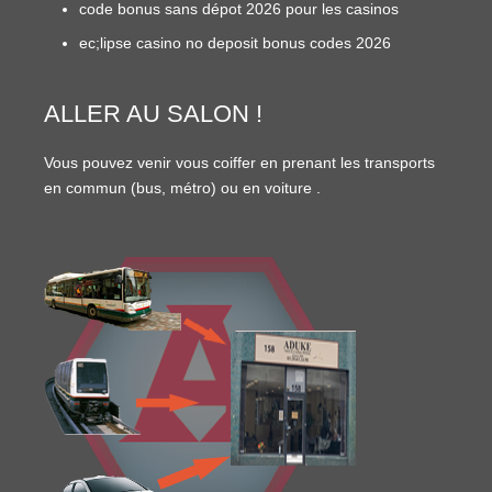
code bonus sans dépot 2026 pour les casinos
ec;lipse casino no deposit bonus codes 2026
ALLER AU SALON !
Vous pouvez venir vous coiffer en prenant les transports
en commun (
bus
,
métro
) ou en
voiture
.