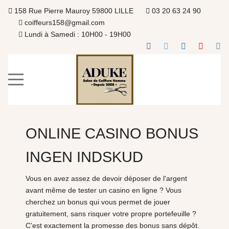
158 Rue Pierre Mauroy 59800 LILLE
03 20 63 24 90
coiffeurs158@gmail.com
Lundi à Samedi : 10H00 - 19H00
ONLINE CASINO BONUS
INGEN INDSKUD
Vous en avez assez de devoir déposer de l'argent
avant même de tester un casino en ligne ? Vous
cherchez un bonus qui vous permet de jouer
gratuitement, sans risquer votre propre portefeuille ?
C'est exactement la promesse des bonus sans dépôt.