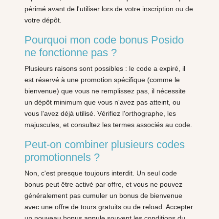
périmé avant de l'utiliser lors de votre inscription ou de
votre dépôt.
Pourquoi mon code bonus Posido
ne fonctionne pas ?
Plusieurs raisons sont possibles : le code a expiré, il
est réservé à une promotion spécifique (comme le
bienvenue) que vous ne remplissez pas, il nécessite
un dépôt minimum que vous n'avez pas atteint, ou
vous l'avez déjà utilisé. Vérifiez l'orthographe, les
majuscules, et consultez les termes associés au code.
Peut-on combiner plusieurs codes
promotionnels ?
Non, c'est presque toujours interdit. Un seul code
bonus peut être activé par offre, et vous ne pouvez
généralement pas cumuler un bonus de bienvenue
avec une offre de tours gratuits ou de reload. Accepter
un nouveau bonus annule souvent les conditions du