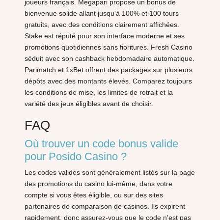
joueurs français. Megapari propose un bonus de
bienvenue solide allant jusqu'à 100% et 100 tours
gratuits, avec des conditions clairement affichées.
Stake est réputé pour son interface moderne et ses
promotions quotidiennes sans fioritures. Fresh Casino
séduit avec son cashback hebdomadaire automatique.
Parimatch et 1xBet offrent des packages sur plusieurs
dépôts avec des montants élevés. Comparez toujours
les conditions de mise, les limites de retrait et la
variété des jeux éligibles avant de choisir.
FAQ
Où trouver un code bonus valide
pour Posido Casino ?
Les codes valides sont généralement listés sur la page
des promotions du casino lui-même, dans votre
compte si vous êtes éligible, ou sur des sites
partenaires de comparaison de casinos. Ils expirent
rapidement, donc assurez-vous que le code n'est pas