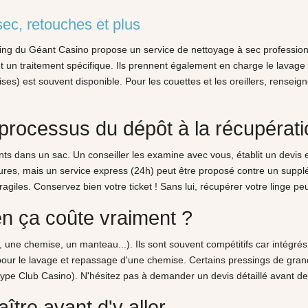
ec, retouches et plus
ing du Géant Casino propose un service de nettoyage à sec professionne
nt un traitement spécifique. Ils prennent également en charge le lavage
ses) est souvent disponible. Pour les couettes et les oreillers, renseig
rocessus du dépôt à la récupérati
ts dans un sac. Un conseiller les examine avec vous, établit un devis
eures, mais un service express (24h) peut être proposé contre un supp
 fragiles. Conservez bien votre ticket ! Sans lui, récupérer votre linge p
en ça coûte vraiment ?
on, une chemise, un manteau...). Ils sont souvent compétitifs car inté
pour le lavage et repassage d'une chemise. Certains pressings de gran
 (type Club Casino). N'hésitez pas à demander un devis détaillé avant de
aître avant d'y aller