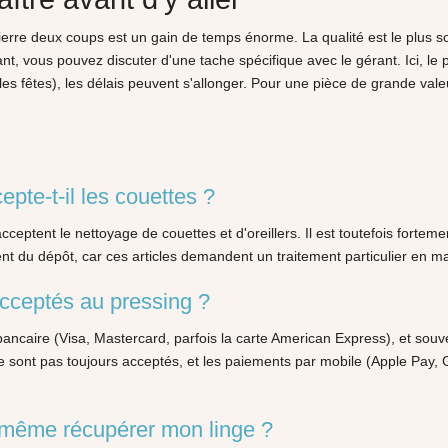
 pierre deux coups est un gain de temps énorme. La qualité est le plus sou
t, vous pouvez discuter d'une tache spécifique avec le gérant. Ici, le p
t les fêtes), les délais peuvent s'allonger. Pour une pièce de grande va
pte-t-il les couettes ?
cceptent le nettoyage de couettes et d'oreillers. Il est toutefois for
ent du dépôt, car ces articles demandent un traitement particulier en m
cceptés au pressing ?
caire (Visa, Mastercard, parfois la carte American Express), et souve
ne sont pas toujours acceptés, et les paiements par mobile (Apple Pay
d même récupérer mon linge ?