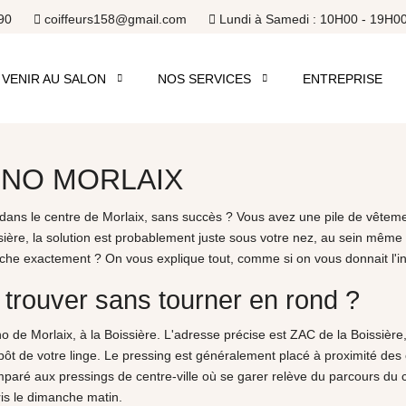
90
coiffeurs158@gmail.com
Lundi à Samedi : 10H00 - 19H0
VENIR AU SALON
NOS SERVICES
ENTREPRISE
INO MORLAIX
ns le centre de Morlaix, sans succès ? Vous avez une pile de vêtement
sière, la solution est probablement juste sous votre nez, au sein mêm
che exactement ? On vous explique tout, comme si on vous donnait l'in
e trouver sans tourner en rond ?
no de Morlaix, à la Boissière. L'adresse précise est ZAC de la Boissièr
 de votre linge. Le pressing est généralement placé à proximité des 
omparé aux pressings de centre-ville où se garer relève du parcours du
is le dimanche matin.