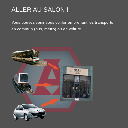
ALLER AU SALON !
Vous pouvez venir vous coiffer en prenant les transports
en commun (
bus
,
métro
) ou en
voiture
.