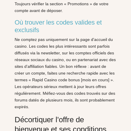
Toujours vérifier la section « Promotions » de votre
compte avant de déposer.
Où trouver les codes valides et
exclusifs
Ne comptez pas uniquement sur la page d'accueil du
casino. Les codes les plus intéressants sont parfois
diffusés via la newsletter, sur les comptes officiels des
réseaux sociaux du casino, ou en partenariat avec des
sites d'affiliation fiables. Un bon réflexe : avant de
créer un compte, faites une recherche rapide avec les
termes « Rapid Casino code bonus [mois en cours] ».
Les opérateurs sérieux mettent à jour leurs offres
régulièrement. Méfiez-vous des codes trouvés sur des
forums datés de plusieurs mois, ils sont probablement
expirés.
Décortiquer l'offre de
bienvenue et ses conditions