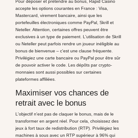
Pour déposer et prétendre au bonus, Rapid Casino
accepte les options courantes en France : Visa,
Mastercard, virement bancaire, ainsi que les
portefeuilles électroniques comme PayPal, Skrill et
Neteller. Attention, certaines offres peuvent être
exclusives à un type de paiement. L'utilisation de Skrill
ou Neteller peut parfois rendre un joueur inéligible au
bonus de bienvenue – c'est une clause fréquente.
Privilégiez une carte bancaire ou PayPal pour être sûr
de pouvoir activer le code. Les dépôts par crypto-
monnaies sont aussi possibles sur certaines
plateformes affiliées.
Maximiser vos chances de
retrait avec le bonus
L'objectif n'est pas de claquer le bonus, mais de le
transformer en argent réel. Pour cela, choisissez des
jeux à fort taux de redistribution (RTP). Privilégiez les
machines à sous avec un RTP supérieur à 96% qui