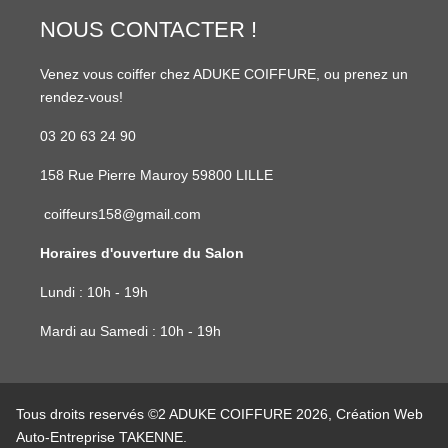
NOUS CONTACTER !
Venez vous coiffer chez ADUKE COIFFURE, ou prenez un
rendez-vous!
03 20 63 24 90
158 Rue Pierre Mauroy 59800 LILLE
coiffeurs158@gmail.com
Horaires d'ouverture du Salon
Lundi : 10h - 19h
Mardi au Samedi : 10h - 19h
Tous droits reservés ©2 ADUKE COIFFURE 2026, Création Web
Auto-Entreprise TAKENNE
.