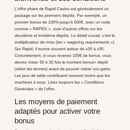
L'offre phare de Rapid Casino est généralement un
package sur les premiers dépôts. Par exemple, un
premier bonus de 100% jusqu'à 500€, avec un code
comme « RAPID1 », suivi d'autres offres sur les
deuxième et troisième dépôts. Le détail crucial, c'est le
multiplicateur de mise (les « wagering requirements »).
Sur Rapid, il tourne souvent autour de x30 à x35.
Concrètement, si vous recevez 100€ de bonus, vous
devrez miser 30 à 35 fois le montant bonus+ dépôt
(selon les termes) avant de pouvoir retirer vos gains.
Les jeux de table contribuent souvent moins que les
machines à sous. Lisez toujours les « Conditions
Générales » de l'offre.
Les moyens de paiement
adaptés pour activer votre
bonus