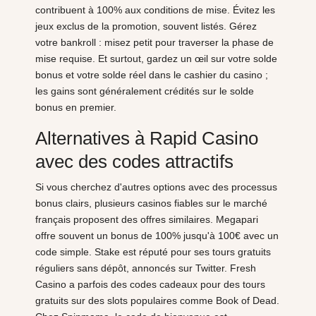
contribuent à 100% aux conditions de mise. Évitez les
jeux exclus de la promotion, souvent listés. Gérez
votre bankroll : misez petit pour traverser la phase de
mise requise. Et surtout, gardez un œil sur votre solde
bonus et votre solde réel dans le cashier du casino ;
les gains sont généralement crédités sur le solde
bonus en premier.
Alternatives à Rapid Casino
avec des codes attractifs
Si vous cherchez d'autres options avec des processus
bonus clairs, plusieurs casinos fiables sur le marché
français proposent des offres similaires. Megapari
offre souvent un bonus de 100% jusqu'à 100€ avec un
code simple. Stake est réputé pour ses tours gratuits
réguliers sans dépôt, annoncés sur Twitter. Fresh
Casino a parfois des codes cadeaux pour des tours
gratuits sur des slots populaires comme Book of Dead.