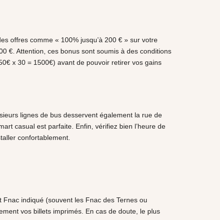
 des offres comme « 100% jusqu’à 200 € » sur votre
00 €. Attention, ces bonus sont soumis à des conditions
50€ x 30 = 1500€) avant de pouvoir retirer vos gains
lusieurs lignes de bus desservent également la rue de
art casual est parfaite. Enfin, vérifiez bien l’heure de
taller confortablement.
ait Fnac indiqué (souvent les Fnac des Ternes ou
ement vos billets imprimés. En cas de doute, le plus