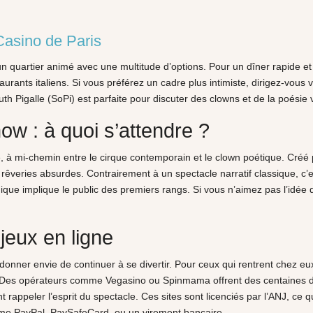
Casino de Paris
n quartier animé avec une multitude d’options. Pour un dîner rapide et 
urants italiens. Si vous préférez un cadre plus intimiste, dirigez-vous 
th Pigalle (SoPi) est parfaite pour discuter des clowns et de la poésie 
w : à quoi s’attendre ?
à mi-chemin entre le cirque contemporain et le clown poétique. Créé pa
rêveries absurdes. Contrairement à un spectacle narratif classique, c’
que implique le public des premiers rangs. Si vous n’aimez pas l’idée 
.
jeux en ligne
nner envie de continuer à se divertir. Pour ceux qui rentrent chez eu
. Des opérateurs comme Vegasino ou Spinmama offrent des centaines d
 rappeler l’esprit du spectacle. Ces sites sont licenciés par l’ANJ, ce q
mme PayPal, PaySafeCard, ou un virement bancaire.