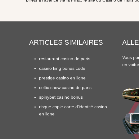
billets à l’avance via la Fnac, le site du Casino de Paris o
ARTICLES SIMILAIRES
ALLE
Vous pou
restaurant casino de paris
en
voitu
casino king bonus code
prestige casino en ligne
celtic show casino de paris
spinybet casino bonus
risque copie carte d'identité casino
en ligne