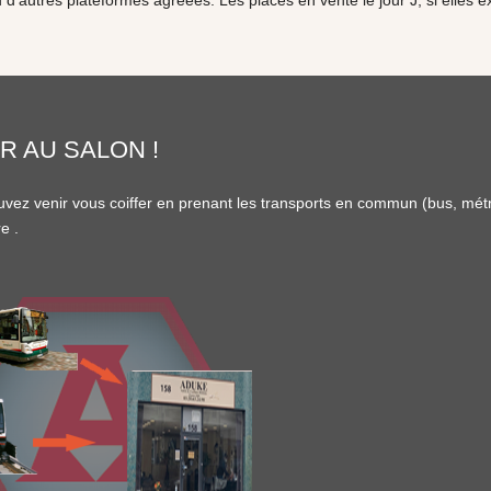
u d’autres plateformes agréées. Les places en vente le jour J, si elles e
R AU SALON !
vez venir vous coiffer en prenant les transports en commun (
bus
,
mét
re
.