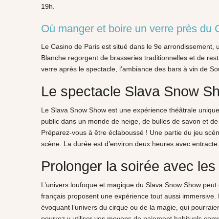
19h.
Où manger et boire un verre près du 
Le Casino de Paris est situé dans le 9e arrondissement, u
Blanche regorgent de brasseries traditionnelles et de resta
verre après le spectacle, l’ambiance des bars à vin de Sou
Le spectacle Slava Snow Sho
Le Slava Snow Show est une expérience théâtrale unique, 
public dans un monde de neige, de bulles de savon et de 
Préparez-vous à être éclaboussé ! Une partie du jeu scéni
scène. La durée est d’environ deux heures avec entracte
Prolonger la soirée avec les 
L’univers loufoque et magique du Slava Snow Show peut do
français proposent une expérience tout aussi immersive
évoquant l’univers du cirque ou de la magie, qui pourraient
pourrez y utiliser vos moyens de paiement habituels co