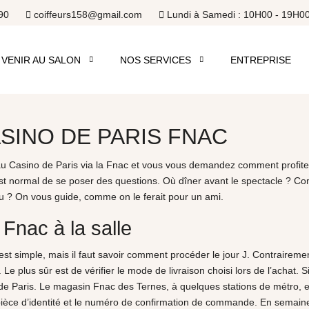
90
coiffeurs158@gmail.com
Lundi à Samedi : 10H00 - 19H0
VENIR AU SALON
NOS SERVICES
ENTREPRISE
SINO DE PARIS FNAC
 Casino de Paris via la Fnac et vous vous demandez comment profiter 
il est normal de se poser des questions. Où dîner avant le spectacle ? Co
au ? On vous guide, comme on le ferait pour un ami.
 Fnac à la salle
 simple, mais il faut savoir comment procéder le jour J. Contrairement 
Le plus sûr est de vérifier le mode de livraison choisi lors de l’achat. S
e Paris. Le magasin Fnac des Ternes, à quelques stations de métro, est
ièce d’identité et le numéro de confirmation de commande. En semaine,