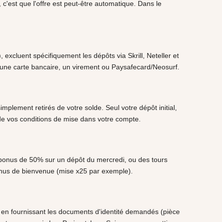
 c'est que l'offre est peut-être automatique. Dans le
excluent spécifiquement les dépôts via Skrill, Neteller et
ez une carte bancaire, un virement ou Paysafecard/Neosurf.
implement retirés de votre solde. Seul votre dépôt initial,
 de vos conditions de mise dans votre compte.
n bonus de 50% sur un dépôt du mercredi, ou des tours
bonus de bienvenue (mise x25 par exemple).
ider en fournissant les documents d'identité demandés (pièce