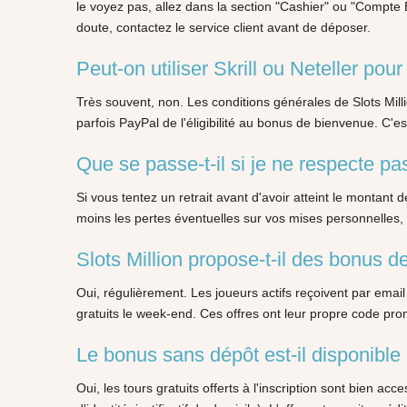
le voyez pas, allez dans la section "Cashier" ou "Compte Ba
doute, contactez le service client avant de déposer.
Peut-on utiliser Skrill ou Neteller po
Très souvent, non. Les conditions générales de Slots Milli
parfois PayPal de l'éligibilité au bonus de bienvenue. C'
Que se passe-t-il si je ne respecte pa
Si vous tentez un retrait avant d'avoir atteint le montant 
moins les pertes éventuelles sur vos mises personnelles, 
Slots Million propose-t-il des bonus d
Oui, régulièrement. Les joueurs actifs reçoivent par ema
gratuits le week-end. Ces offres ont leur propre code p
Le bonus sans dépôt est-il disponible
Oui, les tours gratuits offerts à l'inscription sont bien a