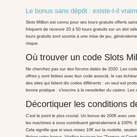
Le bonus sans dépôt : existe-t-il vrai
Slots Million est connu pour ses tours gratuits offerts sa
fréquent de recevoir 20 à 50 tours gratuits sur un slot s
tours gratuits sont soumis à une mise de jeu, généralemen
risque.
Où trouver un code Slots Mill
Ne cherchez pas sur des forums datés de 2020. Les codes o
offres y sont listées avec leur code associé, le cas éché
des sites qui listent dix codes différents : un seul es
bonne pratique : s'inscrire à la newsletter du casino. Les
Décortiquer les conditions 
C'est le point le plus crucial. Un bonus de 200€ avec une 
les machines à sous contribuent généralement à 100%. En 
Cela signifie que si vous misez 10€ sur la roulette, seule
libérer votre bonus. Vérifiez toujours les "Termes et Condi