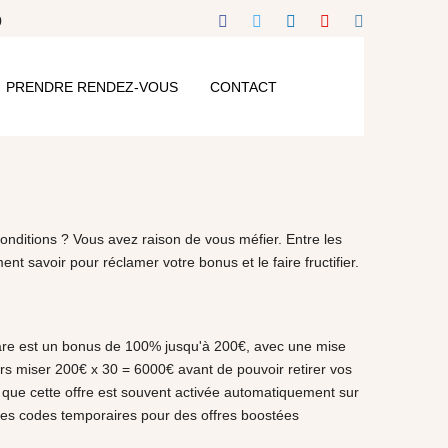
0
PRENDRE RENDEZ-VOUS
CONTACT
onditions ? Vous avez raison de vous méfier. Entre les
ment savoir pour réclamer votre bonus et le faire fructifier.
phare est un bonus de 100% jusqu'à 200€, avec une mise
s miser 200€ x 30 = 6000€ avant de pouvoir retirer vos
 que cette offre est souvent activée automatiquement sur
des codes temporaires pour des offres boostées