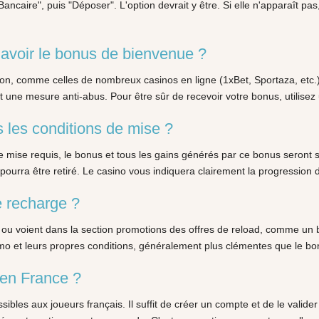
ncaire", puis "Déposer". L'option devrait y être. Si elle n'apparaît pas,
ur avoir le bonus de bienvenue ?
on, comme celles de nombreux casinos en ligne (1xBet, Sportaza, etc.), 
est une mesure anti-abus. Pour être sûr de recevoir votre bonus, utilis
s les conditions de mise ?
de mise requis, le bonus et tous les gains générés par ce bonus seront s
pourra être retiré. Le casino vous indiquera clairement la progression
e recharge ?
il ou voient dans la section promotions des offres de reload, comme u
romo et leurs propres conditions, généralement plus clémentes que le 
 en France ?
ccessibles aux joueurs français. Il suffit de créer un compte et de le val