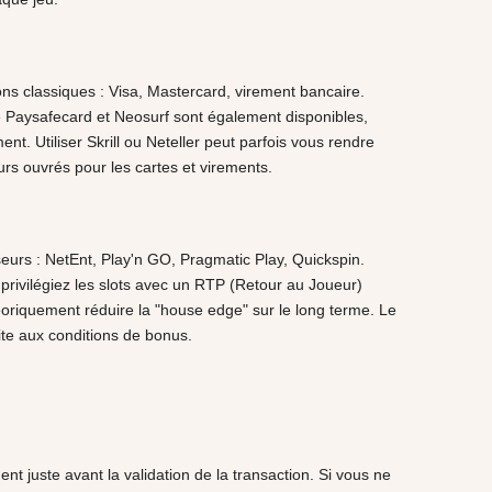
ns classiques : Visa, Mastercard, virement bancaire.
e Paysafecard et Neosurf sont également disponibles,
. Utiliser Skrill ou Neteller peut parfois vous rendre
jours ouvrés pour les cartes et virements.
eurs : NetEnt, Play'n GO, Pragmatic Play, Quickspin.
 privilégiez les slots avec un RTP (Retour au Joueur)
riquement réduire la "house edge" sur le long terme. Le
ite aux conditions de bonus.
 juste avant la validation de la transaction. Si vous ne