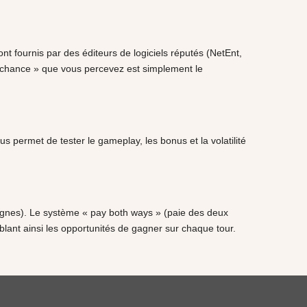
nt fournis par des éditeurs de logiciels réputés (NetEnt,
lchance » que vous percevez est simplement le
 permet de tester le gameplay, les bonus et la volatilité
lignes). Le système « pay both ways » (paie des deux
lant ainsi les opportunités de gagner sur chaque tour.