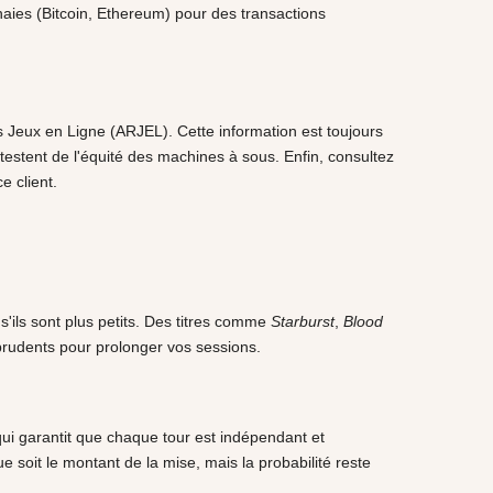
ies (Bitcoin, Ethereum) pour des transactions
s Jeux en Ligne (ARJEL). Cette information est toujours
estent de l'équité des machines à sous. Enfin, consultez
e client.
s'ils sont plus petits. Des titres comme
Starburst
,
Blood
prudents pour prolonger vos sessions.
qui garantit que chaque tour est indépendant et
 soit le montant de la mise, mais la probabilité reste