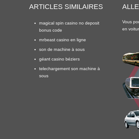
ARTICLES SIMILAIRES
ALLE
Vous pou
magical spin casino no deposit
en
voitu
bonus code
mrbeast casino en ligne
son de machine à sous
géant casino béziers
telechargement son machine à
sous