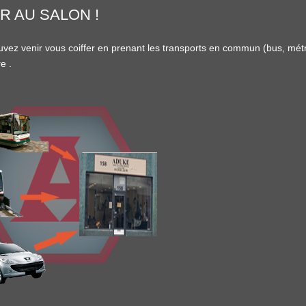
R AU SALON !
vez venir vous coiffer en prenant les transports en commun (
bus
,
mét
re
.