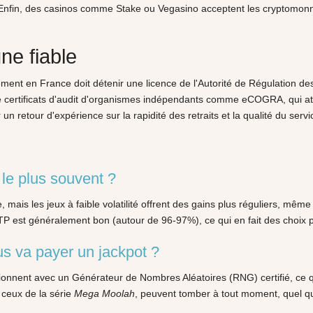
Enfin, des casinos comme Stake ou Vegasino acceptent les cryptomonna
ne fiable
ment en France doit détenir une licence de l'Autorité de Régulation de
e certificats d'audit d'organismes indépendants comme eCOGRA, qui att
n retour d'expérience sur la rapidité des retraits et la qualité du servic
 le plus souvent ?
is les jeux à faible volatilité offrent des gains plus réguliers, même 
TP est généralement bon (autour de 96-97%), ce qui en fait des choix 
s va payer un jackpot ?
ctionnent avec un Générateur de Nombres Aléatoires (RNG) certifié, ce 
 ceux de la série
Mega Moolah
, peuvent tomber à tout moment, quel que