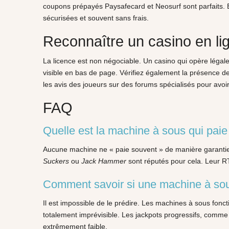
coupons prépayés Paysafecard et Neosurf sont parfaits. 
sécurisées et souvent sans frais.
Reconnaître un casino en lig
La licence est non négociable. Un casino qui opère légale
visible en bas de page. Vérifiez également la présence d
les avis des joueurs sur des forums spécialisés pour avoir u
FAQ
Quelle est la machine à sous qui paie
Aucune machine ne « paie souvent » de manière garantie, ma
Suckers
ou
Jack Hammer
sont réputés pour cela. Leur R
Comment savoir si une machine à sou
Il est impossible de le prédire. Les machines à sous fon
totalement imprévisible. Les jackpots progressifs, comme
extrêmement faible.