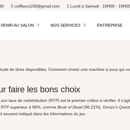
90
coiffeurs158@gmail.com
Lundi à Samedi : 10H00 - 19H0
VENIR AU SALON
NOS SERVICES
ENTREPRISE
itude de titres disponibles. Comment choisir une machine à sous qui vou
 faire les bons choix
 taux de redistribution (RTP) est le premier critère à vérifier. Il s'ag
c un RTP supérieur à 96%, comme
Book of Dead
(96.21%),
Gonzo's Quest
st souvent indiqué dans les informations du jeu.