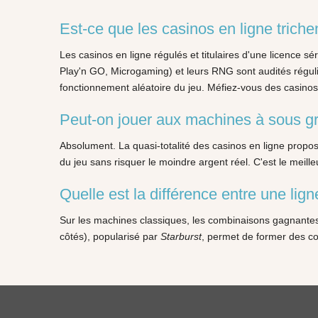
Est-ce que les casinos en ligne trich
Les casinos en ligne régulés et titulaires d'une licence 
Play'n GO, Microgaming) et leurs RNG sont audités régul
fonctionnement aléatoire du jeu. Méfiez-vous des casinos
Peut-on jouer aux machines à sous gr
Absolument. La quasi-totalité des casinos en ligne propo
du jeu sans risquer le moindre argent réel. C'est le meill
Quelle est la différence entre une li
Sur les machines classiques, les combinaisons gagnantes 
côtés), popularisé par
Starburst
, permet de former des co