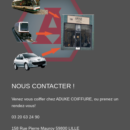
NOUS CONTACTER !
Venez vous coiffer chez ADUKE COIFFURE, ou prenez un
rendez-vous!
03 20 63 24 90
158 Rue Pierre Mauroy 59800 LILLE