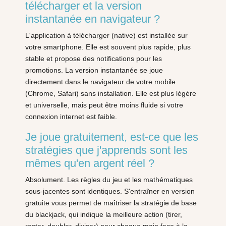
télécharger et la version
instantanée en navigateur ?
L'application à télécharger (native) est installée sur
votre smartphone. Elle est souvent plus rapide, plus
stable et propose des notifications pour les
promotions. La version instantanée se joue
directement dans le navigateur de votre mobile
(Chrome, Safari) sans installation. Elle est plus légère
et universelle, mais peut être moins fluide si votre
connexion internet est faible.
Je joue gratuitement, est-ce que les
stratégies que j'apprends sont les
mêmes qu'en argent réel ?
Absolument. Les règles du jeu et les mathématiques
sous-jacentes sont identiques. S'entraîner en version
gratuite vous permet de maîtriser la stratégie de base
du blackjack, qui indique la meilleure action (tirer,