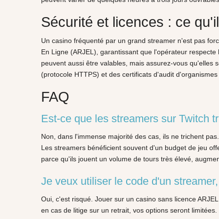
Sécurité et licences : ce qu'i
Un casino fréquenté par un grand streamer n'est pas forcé
En Ligne (ARJEL), garantissant que l'opérateur respecte 
peuvent aussi être valables, mais assurez-vous qu'elles s
(protocole HTTPS) et des certificats d'audit d'organism
FAQ
Est-ce que les streamers sur Twitch t
Non, dans l'immense majorité des cas, ils ne trichent pas.
Les streamers bénéficient souvent d'un budget de jeu off
parce qu'ils jouent un volume de tours très élevé, augme
Je veux utiliser le code d'un streamer,
Oui, c'est risqué. Jouer sur un casino sans licence ARJE
en cas de litige sur un retrait, vos options seront limitée