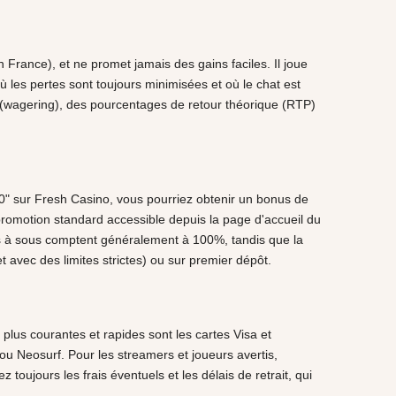
 France), et ne promet jamais des gains faciles. Il joue
ù les pertes sont toujours minimisées et où le chat est
 (wagering), des pourcentages de retour théorique (RTP)
50" sur Fresh Casino, vous pourriez obtenir un bonus de
romotion standard accessible depuis la page d'accueil du
hines à sous comptent généralement à 100%, tandis que la
 et avec des limites strictes) ou sur premier dépôt.
plus courantes et rapides sont les cartes Visa et
ou Neosurf. Pour les streamers et joueurs avertis,
oujours les frais éventuels et les délais de retrait, qui