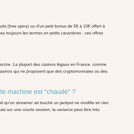
uits (free spins) ou d'un petit bonus de 5€ à 10€ offert à
ez toujours les termes en petits caractères : ces offres
 inscrire. La plupart des casinos légaux en France, comme
s casinos qui ne proposent que des cryptomonnaies ou des
tte machine est "chaude" ?
t qu'un streamer ait touché un jackpot ne modifie en rien
ais sur une courte session, la variance peut être très