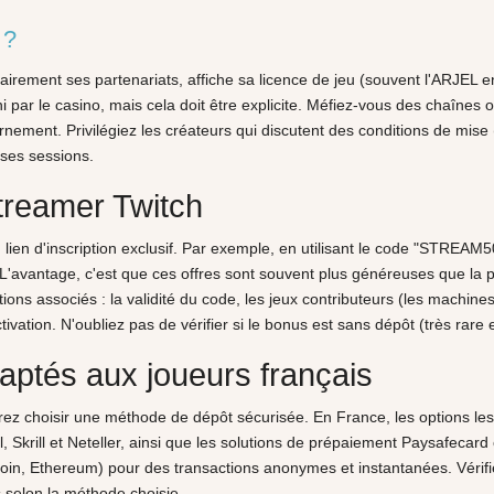
 ?
irement ses partenariats, affiche sa licence de jeu (souvent l'ARJEL en
par le casino, mais cela doit être explicite. Méfiez-vous des chaînes o
ment. Privilégiez les créateurs qui discutent des conditions de mise
ises sessions.
treamer Twitch
ien d'inscription exclusif. Par exemple, en utilisant le code "STREAM
'avantage, c'est que ces offres sont souvent plus généreuses que la p
nditions associés : la validité du code, les jeux contributeurs (les mac
ctivation. N'oubliez pas de vérifier si le bonus est sans dépôt (très rare
ptés aux joueurs français
ez choisir une méthode de dépôt sécurisée. En France, les options les 
 Skrill et Neteller, ainsi que les solutions de prépaiement Paysafecard 
in, Ethereum) pour des transactions anonymes et instantanées. Vérifiez t
 selon la méthode choisie.