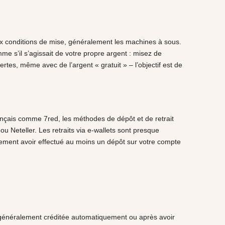
aux conditions de mise, généralement les machines à sous.
e s’il s’agissait de votre propre argent : misez de
tes, même avec de l’argent « gratuit » – l’objectif est de
rançais comme 7red, les méthodes de dépôt et de retrait
ou Neteller. Les retraits via e-wallets sont presque
blement avoir effectué au moins un dépôt sur votre compte
st généralement créditée automatiquement ou après avoir