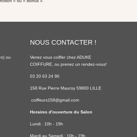
romotion » ou « Bonus ».
NOUS CONTACTER !
ro
) ou
Venez vous coiffer chez ADUKE
COIFFURE, ou prenez un rendez-vous!
03 20 63 24 90
158 Rue Pierre Mauroy 59800 LILLE
coiffeurs158@gmail.com
Horaires d'ouverture du Salon
Lundi : 10h - 19h
Mardi au Samedi : 10h - 19h