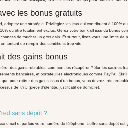
avec les bonus gratuits
ed, adoptez une stratégie. Privilégiez les jeux qui contribuent à 100% 
10% ou être totalement exclus. Gérez votre bankroll issu du bonus comm
hances de toucher un gros gain. Et surtout, fixez-vous une limite de per
en tentant de remplir des conditions trop vite.
it des gains bonus
énérer des gains retirables, comment les récupérer ? Sur les casinos f
irements bancaires, et portefeuilles électroniques comme PayPal, Skrill 
ez que pour retirer des gains issus d’un bonus, vous devrez très proba
cessus de KYC (pièce d’identité, justificatif de domicile).
7red sans dépôt ?
dresse email et parfois votre numéro de téléphone. L’offre sans dépôt e