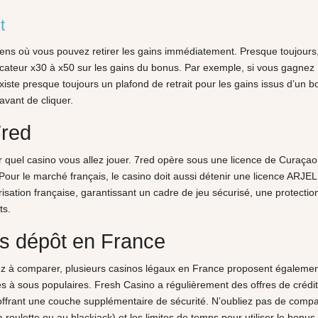
t
 sens où vous pouvez retirer les gains immédiatement. Presque toujours
cateur x30 à x50 sur les gains du bonus. Par exemple, si vous gagnez 
existe presque toujours un plafond de retrait pour les gains issus d’un 
avant de cliquer.
7red
sur quel casino vous allez jouer. 7red opère sous une licence de Curaça
ur le marché français, le casino doit aussi détenir une licence ARJEL 
orisation française, garantissant un cadre de jeu sécurisé, une protect
ts.
ns dépôt en France
hez à comparer, plusieurs casinos légaux en France proposent égalemen
es à sous populaires. Fresh Casino a régulièrement des offres de crédi
 offrant une couche supplémentaire de sécurité. N’oubliez pas de compare
oulette ou au blackjack) et les limites de temps pour utiliser le bonus.