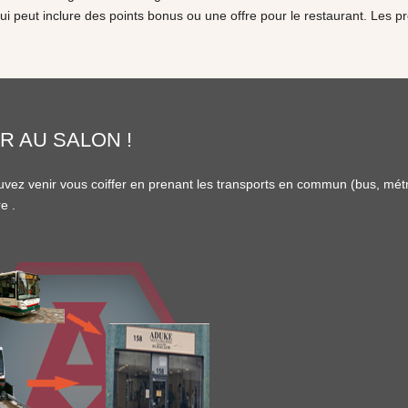
ui peut inclure des points bonus ou une offre pour le restaurant. Les p
R AU SALON !
vez venir vous coiffer en prenant les transports en commun (
bus
,
mét
re
.