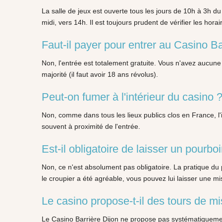
La salle de jeux est ouverte tous les jours de 10h à 3h d
midi, vers 14h. Il est toujours prudent de vérifier les hora
Faut-il payer pour entrer au Casino Ba
Non, l'entrée est totalement gratuite. Vous n'avez aucune
majorité (il faut avoir 18 ans révolus).
Peut-on fumer à l'intérieur du casino 
Non, comme dans tous les lieux publics clos en France, l
souvent à proximité de l'entrée.
Est-il obligatoire de laisser un pourbo
Non, ce n'est absolument pas obligatoire. La pratique du 
le croupier a été agréable, vous pouvez lui laisser une m
Le casino propose-t-il des tours de m
Le Casino Barrière Dijon ne propose pas systématiquement