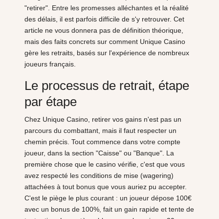
"retirer". Entre les promesses alléchantes et la réalité
des délais, il est parfois difficile de s'y retrouver. Cet
article ne vous donnera pas de définition théorique,
mais des faits concrets sur comment Unique Casino
gère les retraits, basés sur l'expérience de nombreux
joueurs français.
Le processus de retrait, étape
par étape
Chez Unique Casino, retirer vos gains n'est pas un
parcours du combattant, mais il faut respecter un
chemin précis. Tout commence dans votre compte
joueur, dans la section "Caisse" ou "Banque". La
première chose que le casino vérifie, c'est que vous
avez respecté les conditions de mise (wagering)
attachées à tout bonus que vous auriez pu accepter.
C'est le piège le plus courant : un joueur dépose 100€
avec un bonus de 100%, fait un gain rapide et tente de