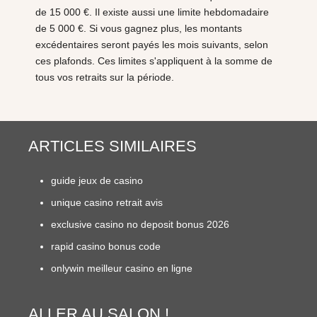
de 15 000 €. Il existe aussi une limite hebdomadaire
de 5 000 €. Si vous gagnez plus, les montants
excédentaires seront payés les mois suivants, selon
ces plafonds. Ces limites s'appliquent à la somme de
tous vos retraits sur la période.
ARTICLES SIMILAIRES
guide jeux de casino
unique casino retrait avis
exclusive casino no deposit bonus 2026
rapid casino bonus code
onlywin meilleur casino en ligne
ALLER AU SALON !