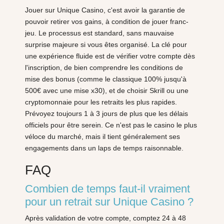
Jouer sur Unique Casino, c'est avoir la garantie de
pouvoir retirer vos gains, à condition de jouer franc-
jeu. Le processus est standard, sans mauvaise
surprise majeure si vous êtes organisé. La clé pour
une expérience fluide est de vérifier votre compte dès
l'inscription, de bien comprendre les conditions de
mise des bonus (comme le classique 100% jusqu'à
500€ avec une mise x30), et de choisir Skrill ou une
cryptomonnaie pour les retraits les plus rapides.
Prévoyez toujours 1 à 3 jours de plus que les délais
officiels pour être serein. Ce n'est pas le casino le plus
véloce du marché, mais il tient généralement ses
engagements dans un laps de temps raisonnable.
FAQ
Combien de temps faut-il vraiment
pour un retrait sur Unique Casino ?
Après validation de votre compte, comptez 24 à 48