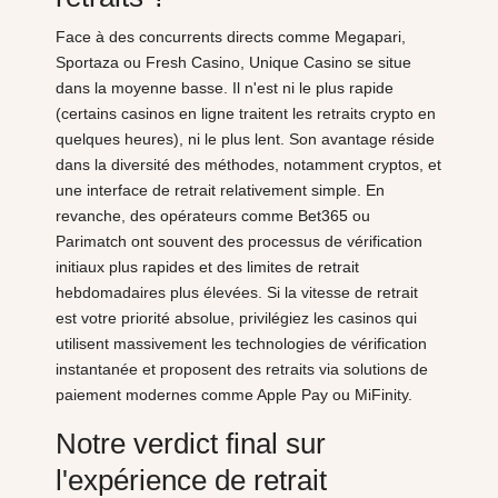
Face à des concurrents directs comme Megapari,
Sportaza ou Fresh Casino, Unique Casino se situe
dans la moyenne basse. Il n'est ni le plus rapide
(certains casinos en ligne traitent les retraits crypto en
quelques heures), ni le plus lent. Son avantage réside
dans la diversité des méthodes, notamment cryptos, et
une interface de retrait relativement simple. En
revanche, des opérateurs comme Bet365 ou
Parimatch ont souvent des processus de vérification
initiaux plus rapides et des limites de retrait
hebdomadaires plus élevées. Si la vitesse de retrait
est votre priorité absolue, privilégiez les casinos qui
utilisent massivement les technologies de vérification
instantanée et proposent des retraits via solutions de
paiement modernes comme Apple Pay ou MiFinity.
Notre verdict final sur
l'expérience de retrait