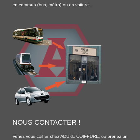
en commun (
bus
,
métro
) ou en
voiture
.
NOUS CONTACTER !
Venez vous coiffer chez ADUKE COIFFURE, ou prenez un