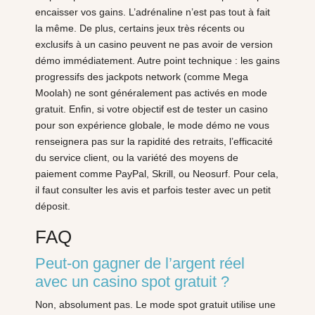
encaisser vos gains. L’adrénaline n’est pas tout à fait
la même. De plus, certains jeux très récents ou
exclusifs à un casino peuvent ne pas avoir de version
démo immédiatement. Autre point technique : les gains
progressifs des jackpots network (comme Mega
Moolah) ne sont généralement pas activés en mode
gratuit. Enfin, si votre objectif est de tester un casino
pour son expérience globale, le mode démo ne vous
renseignera pas sur la rapidité des retraits, l’efficacité
du service client, ou la variété des moyens de
paiement comme PayPal, Skrill, ou Neosurf. Pour cela,
il faut consulter les avis et parfois tester avec un petit
déposit.
FAQ
Peut-on gagner de l’argent réel
avec un casino spot gratuit ?
Non, absolument pas. Le mode spot gratuit utilise une