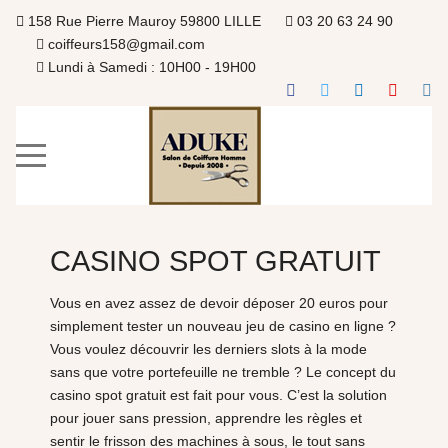
158 Rue Pierre Mauroy 59800 LILLE
03 20 63 24 90
coiffeurs158@gmail.com
Lundi à Samedi : 10H00 - 19H00
CASINO SPOT GRATUIT
Vous en avez assez de devoir déposer 20 euros pour
simplement tester un nouveau jeu de casino en ligne ?
Vous voulez découvrir les derniers slots à la mode
sans que votre portefeuille ne tremble ? Le concept du
casino spot gratuit est fait pour vous. C’est la solution
pour jouer sans pression, apprendre les règles et
sentir le frisson des machines à sous, le tout sans