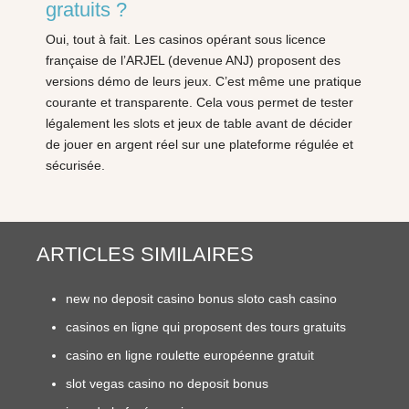
gratuits ?
Oui, tout à fait. Les casinos opérant sous licence
française de l’ARJEL (devenue ANJ) proposent des
versions démo de leurs jeux. C’est même une pratique
courante et transparente. Cela vous permet de tester
légalement les slots et jeux de table avant de décider
de jouer en argent réel sur une plateforme régulée et
sécurisée.
ARTICLES SIMILAIRES
new no deposit casino bonus sloto cash casino
casinos en ligne qui proposent des tours gratuits
casino en ligne roulette européenne gratuit
slot vegas casino no deposit bonus