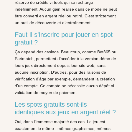
réserve de crédits virtuels qui se recharge
indéfiniment. Aucun gain réalisé dans ce mode ne peut
être converti en argent réel ou retiré. C’est strictement
un outil de découverte et d’entraînement.
Faut-il s’inscrire pour jouer en spot
gratuit ?
Ça dépend des casinos. Beaucoup, comme Bet365 ou
Parimatch, permettent d’accéder à la version démo de
leurs jeux directement depuis leur site web, sans
aucune inscription. D’autres, pour des raisons de
vérification d’âge par exemple, demandent la création
d’un compte. Ce compte ne nécessite aucun dépôt ni
validation de moyen de paiement.
Les spots gratuits sont-ils
identiques aux jeux en argent réel ?
Oui, dans l’immense majorité des cas. Le jeu est
exactement le même : mêmes graphismes, mêmes