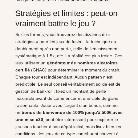
Stratégies et limites : peut-on
vraiment battre le jeu ?
Sur les forums, vous trouverez des dizaines de «
stratégies » pour les jeux de fusée : la technique du
doublement après une perte, celle de l'encaissement
systématique à 1.5x, etc. La réalité est plus froide. Ces
jeux utilisent un
générateur de nombres aléatoires
certifié
(GNAC) pour déterminer le moment du crash.
Chaque tour est indépendant. Aucun pattern n'est
prédictible. Le seul conseil véritablement solide est de
gestion de bankroll : fixez un montant de perte
maximale avant de commencer et une cible de gains
raisonnable. Jouer avec l'argent d'un bonus, comme
un
bonus de bienvenue de 100% jusqu'à 500€ avec
une mise x30
, peut être intéressant pour explorer le
jeu sans toucher à son dépôt initial, mais lisez bien les
conditions : les jeux de ce type contribuent souvent à