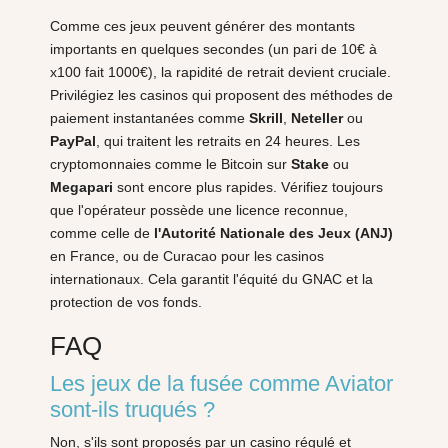
Comme ces jeux peuvent générer des montants
importants en quelques secondes (un pari de 10€ à
x100 fait 1000€), la rapidité de retrait devient cruciale.
Privilégiez les casinos qui proposent des méthodes de
paiement instantanées comme
Skrill
,
Neteller
ou
PayPal
, qui traitent les retraits en 24 heures. Les
cryptomonnaies comme le Bitcoin sur
Stake
ou
Megapari
sont encore plus rapides. Vérifiez toujours
que l'opérateur possède une licence reconnue,
comme celle de
l'Autorité Nationale des Jeux (ANJ)
en France, ou de Curacao pour les casinos
internationaux. Cela garantit l'équité du GNAC et la
protection de vos fonds.
FAQ
Les jeux de la fusée comme Aviator
sont-ils truqués ?
Non, s'ils sont proposés par un casino régulé et