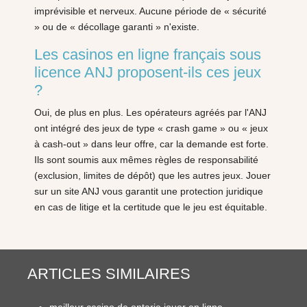
imprévisible et nerveux. Aucune période de « sécurité
» ou de « décollage garanti » n'existe.
Les casinos en ligne français sous
licence ANJ proposent-ils ces jeux
?
Oui, de plus en plus. Les opérateurs agréés par l'ANJ
ont intégré des jeux de type « crash game » ou « jeux
à cash-out » dans leur offre, car la demande est forte.
Ils sont soumis aux mêmes règles de responsabilité
(exclusion, limites de dépôt) que les autres jeux. Jouer
sur un site ANJ vous garantit une protection juridique
en cas de litige et la certitude que le jeu est équitable.
ARTICLES SIMILAIRES