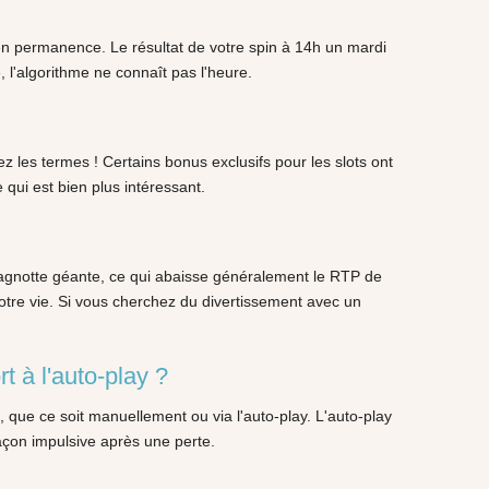
en permanence. Le résultat de votre spin à 14h un mardi
, l'algorithme ne connaît pas l'heure.
z les termes ! Certains bonus exclusifs pour les slots ont
qui est bien plus intéressant.
cagnotte géante, ce qui abaisse généralement le RTP de
tre vie. Si vous cherchez du divertissement avec un
 à l'auto-play ?
que ce soit manuellement ou via l'auto-play. L'auto-play
açon impulsive après une perte.