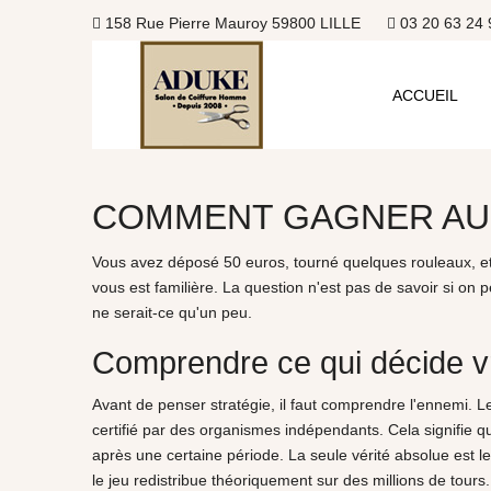
158 Rue Pierre Mauroy 59800 LILLE
03 20 63 24 
ACCUEIL
COMMENT GAGNER AU 
Vous avez déposé 50 euros, tourné quelques rouleaux, et en 
vous est familière. La question n'est pas de savoir si on
ne serait-ce qu'un peu.
Comprendre ce qui décide v
Avant de penser stratégie, il faut comprendre l'ennemi.
certifié par des organismes indépendants. Cela signifie 
après une certaine période. La seule vérité absolue est l
le jeu redistribue théoriquement sur des millions de tou