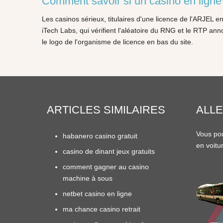
Comment savoir si un casino en ligne
Les casinos sérieux, titulaires d'une licence de l'ARJE
iTech Labs, qui vérifient l'aléatoire du RNG et le RTP annon
le logo de l'organisme de licence en bas du site.
ARTICLES SIMILAIRES
ALLE
Vous pou
habanero casino gratuit
en
voitu
casino de dinant jeux gratuits
comment gagner au casino
machine à sous
netbet casino en ligne
ma chance casino retrait