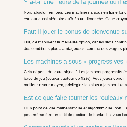
Y a-t-il une heure de la journée où il
Non, absolument pas. Les machines à sous en ligne fonct
est tout aussi aléatoire qu'à 2h un dimanche. Cette croyan
Faut-il jouer le bonus de bienvenue s
Oui, c'est souvent la meilleure option, car les slots cont
des conditions plus avantageuses, comme des wagers plus 
Les machines à sous « progressives »
Cela dépend de votre objectif. Les jackpots progressifs
base du jeu (souvent autour de 92%). Vous jouez donc mo
meilleur retour moyen, privilégiez les slots à jackpot fixe
Est-ce que faire tourner les rouleaux
D'un point de vue mathématique et algorithmique, non. L
peut même être un outil de gestion de bankroll si vous f