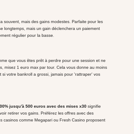
 souvent, mais des gains modestes. Parfaite pour les
use longtemps, mais un gain déclenchera un paiement
sement régulier pour la basse.
mme que vous êtes prêt à perdre pour une session et ne
ros, misez 1 euro max par tour. Cela vous donne au moins
 votre bankroll a grossi, jamais pour 'rattraper' vos
00% jusqu'à 500 euros avec des mises x30
signifie
r retirer vos gains. Préférez les offres avec des
. Des casinos comme Megapari ou Fresh Casino proposent