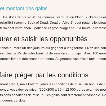
e et montant des gains
e. Une slot à
faible volatilité
(comme Starburst ou Blood Suckers) paiera
olatilité
(comme Book of Dead, Dead or Alive 2) peut rester silencie
éterminent votre choix : patience et gros budget pour la haute, divertis
rer et saisir les opportunités
mpétence numéro un des joueurs qui gagnent à long terme. Fixez une so
ser plus de 1% de votre bankroll de session sur un spin. Avec 100 eu
potentiellement déclencher un bonus. Augmentez vos mises uniquement si
aire piéger par les conditions
urant gratuit, mais lisez toujours les conditions de mise. Un bonus de
1
onus, vous devrez miser (200+200) x 30 = 12 000 euros avant de pouvoi
uits sans conditions de mise, où les gains sont directement cashable
 joueurs de slots.