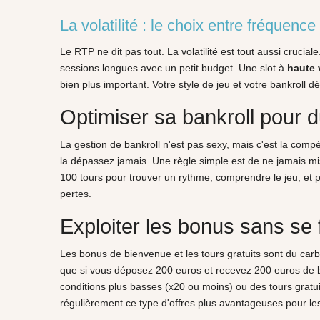
La volatilité : le choix entre fréquenc
Le RTP ne dit pas tout. La volatilité est tout aussi crucial
sessions longues avec un petit budget. Une slot à
haute v
bien plus important. Votre style de jeu et votre bankroll d
Optimiser sa bankroll pour du
La gestion de bankroll n'est pas sexy, mais c'est la co
la dépassez jamais. Une règle simple est de ne jamais mi
100 tours pour trouver un rythme, comprendre le jeu, et 
pertes.
Exploiter les bonus sans se f
Les bonus de bienvenue et les tours gratuits sont du carb
que si vous déposez 200 euros et recevez 200 euros de b
conditions plus basses (x20 ou moins) ou des tours grat
régulièrement ce type d'offres plus avantageuses pour les