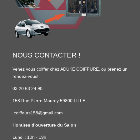
NOUS CONTACTER !
Venez vous coiffer chez ADUKE COIFFURE, ou prenez un
rendez-vous!
03 20 63 24 90
158 Rue Pierre Mauroy 59800 LILLE
coiffeurs158@gmail.com
Horaires d'ouverture du Salon
Lundi : 10h - 19h