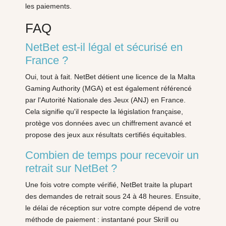
les paiements.
FAQ
NetBet est-il légal et sécurisé en
France ?
Oui, tout à fait. NetBet détient une licence de la Malta
Gaming Authority (MGA) et est également référencé
par l'Autorité Nationale des Jeux (ANJ) en France.
Cela signifie qu'il respecte la législation française,
protège vos données avec un chiffrement avancé et
propose des jeux aux résultats certifiés équitables.
Combien de temps pour recevoir un
retrait sur NetBet ?
Une fois votre compte vérifié, NetBet traite la plupart
des demandes de retrait sous 24 à 48 heures. Ensuite,
le délai de réception sur votre compte dépend de votre
méthode de paiement : instantané pour Skrill ou