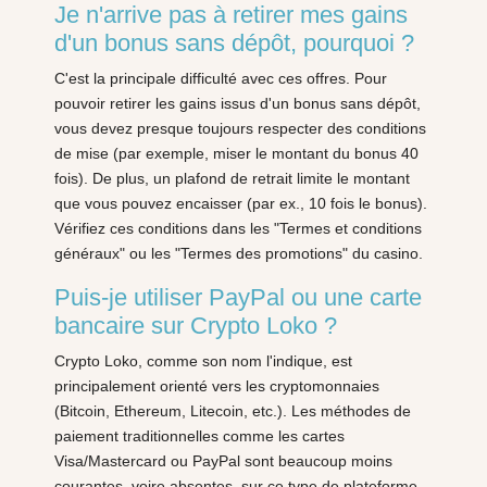
Je n'arrive pas à retirer mes gains
d'un bonus sans dépôt, pourquoi ?
C'est la principale difficulté avec ces offres. Pour
pouvoir retirer les gains issus d'un bonus sans dépôt,
vous devez presque toujours respecter des conditions
de mise (par exemple, miser le montant du bonus 40
fois). De plus, un plafond de retrait limite le montant
que vous pouvez encaisser (par ex., 10 fois le bonus).
Vérifiez ces conditions dans les "Termes et conditions
généraux" ou les "Termes des promotions" du casino.
Puis-je utiliser PayPal ou une carte
bancaire sur Crypto Loko ?
Crypto Loko, comme son nom l'indique, est
principalement orienté vers les cryptomonnaies
(Bitcoin, Ethereum, Litecoin, etc.). Les méthodes de
paiement traditionnelles comme les cartes
Visa/Mastercard ou PayPal sont beaucoup moins
courantes, voire absentes, sur ce type de plateforme.