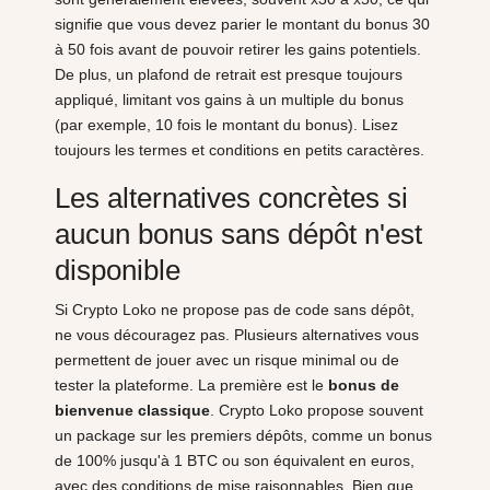
signifie que vous devez parier le montant du bonus 30
à 50 fois avant de pouvoir retirer les gains potentiels.
De plus, un plafond de retrait est presque toujours
appliqué, limitant vos gains à un multiple du bonus
(par exemple, 10 fois le montant du bonus). Lisez
toujours les termes et conditions en petits caractères.
Les alternatives concrètes si
aucun bonus sans dépôt n'est
disponible
Si Crypto Loko ne propose pas de code sans dépôt,
ne vous découragez pas. Plusieurs alternatives vous
permettent de jouer avec un risque minimal ou de
tester la plateforme. La première est le
bonus de
bienvenue classique
. Crypto Loko propose souvent
un package sur les premiers dépôts, comme un bonus
de 100% jusqu'à 1 BTC ou son équivalent en euros,
avec des conditions de mise raisonnables. Bien que