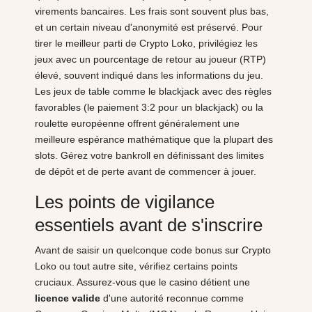
virements bancaires. Les frais sont souvent plus bas,
et un certain niveau d'anonymité est préservé. Pour
tirer le meilleur parti de Crypto Loko, privilégiez les
jeux avec un pourcentage de retour au joueur (RTP)
élevé, souvent indiqué dans les informations du jeu.
Les jeux de table comme le blackjack avec des règles
favorables (le paiement 3:2 pour un blackjack) ou la
roulette européenne offrent généralement une
meilleure espérance mathématique que la plupart des
slots. Gérez votre bankroll en définissant des limites
de dépôt et de perte avant de commencer à jouer.
Les points de vigilance
essentiels avant de s'inscrire
Avant de saisir un quelconque code bonus sur Crypto
Loko ou tout autre site, vérifiez certains points
cruciaux. Assurez-vous que le casino détient une
licence valide
d'une autorité reconnue comme