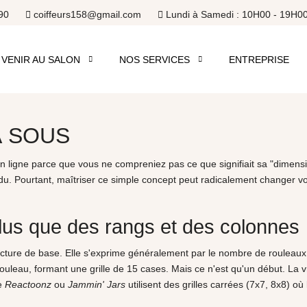
90
coiffeurs158@gmail.com
Lundi à Samedi : 10H00 - 19H0
VENIR AU SALON
NOS SERVICES
ENTREPRISE
À SOUS
 ligne parce que vous ne compreniez pas ce que signifiait sa "dimensio
 perdu. Pourtant, maîtriser ce simple concept peut radicalement changer
plus que des rangs et des colonnes
cture de base. Elle s'exprime généralement par le nombre de rouleaux 
uleau, formant une grille de 15 cases. Mais ce n'est qu'un début. La v
me
Reactoonz
ou
Jammin' Jars
utilisent des grilles carrées (7x7, 8x8) 