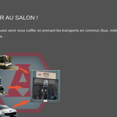
R AU SALON !
vez venir vous coiffer en prenant les transports en commun (
bus
,
mét
re
.