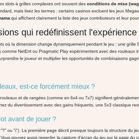
es slots à grilles complexes ont souvent des
conditions de mise (wag
dard, mais lisez les termes : certains casinos excluent les jeux Mega
mama
qui affichent clairement la liste des jeux contributeurs et leur pou
sions qui redéfinissent l'expérience
lots où la dimension change dynamiquement pendant le jeu : une grille 
s comme NetEnt ou Pragmatic Play expérimentent avec des rouleaux ind
 surprendre le joueur et multiplier les opportunités de combinaisons gag
leaux, est-ce forcément mieux ?
 rouleaux et de rangées (comme en 6x4 ou 7x7) signifient généralement
rchez du divertissement avec des gains fréquents, une 5x3 classique res
ot avant de jouer ?
 "?" ou "i"). La première page décrit presque toujours la structure du j
us pouvez aussi regarder la capture d'écran du jeu sur la page du casino