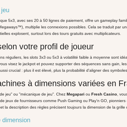
 jeu
ssique 5x3, avec ses 20 à 50 lignes de paiement, offre un gameplay famil
(Megaways™), multiplie les connexions possibles. Cela se traduit par u
lles explosent, surtout lors des tours gratuits avec multiplicateurs.
elon votre profil de joueur
ns réguliers, les slots 3x3 ou 5x3 à volatilité faible à moyenne sont i
ous visez le jackpot et pouvez supporter des séquences sans gain, les
i crucial : plus il est élevé, plus la probabilité d'aligner des symboles
achines à dimensions variées en F
e de jeu" ou "mécanique de jeu". Chez
Megapari
ou
Fresh Casino
, vou
n de jeux de fournisseurs comme Push Gaming ou Play'n GO, pionniers d
) et la description des règles précisent toujours la dimension de la gril
e dimension