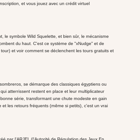
cription, et vous jouez avec un crédit virtuel
t, le symbole Wild Squelette, et bien sûr, le mécanisme
 tombent du haut. C'est ce système de "xNudge" et de
our) et voir comment se déclenchent les tours gratuits et
es sombreros, se démarque des classiques égyptiens ou
qui atterrissent restent en place et leur multiplicateur
une bonne série, transformant une chute modeste en gain
 et les retours fréquents (même si petits), c'est un vrai
réé par l'ARJEL (l'Autorité de Régulation des Jeux En