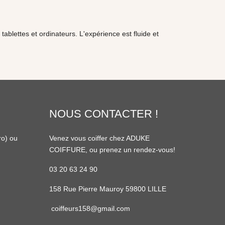
ablettes et ordinateurs. L'expérience est fluide et
NOUS CONTACTER !
ro
) ou
Venez vous coiffer chez ADUKE
COIFFURE, ou prenez un rendez-vous!
03 20 63 24 90
158 Rue Pierre Mauroy 59800 LILLE
coiffeurs158@gmail.com