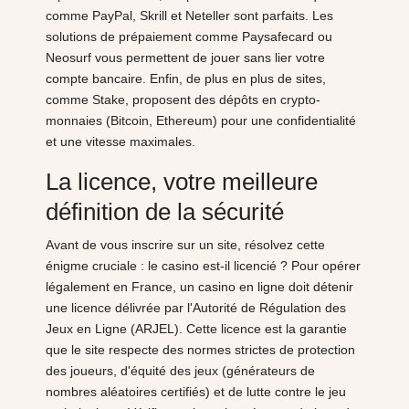
comme PayPal, Skrill et Neteller sont parfaits. Les
solutions de prépaiement comme Paysafecard ou
Neosurf vous permettent de jouer sans lier votre
compte bancaire. Enfin, de plus en plus de sites,
comme Stake, proposent des dépôts en crypto-
monnaies (Bitcoin, Ethereum) pour une confidentialité
et une vitesse maximales.
La licence, votre meilleure
définition de la sécurité
Avant de vous inscrire sur un site, résolvez cette
énigme cruciale : le casino est-il licencié ? Pour opérer
légalement en France, un casino en ligne doit détenir
une licence délivrée par l'Autorité de Régulation des
Jeux en Ligne (ARJEL). Cette licence est la garantie
que le site respecte des normes strictes de protection
des joueurs, d'équité des jeux (générateurs de
nombres aléatoires certifiés) et de lutte contre le jeu