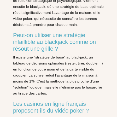
de réflexion stratégique et psychologique. Viennent
ensuite le blackjack, où une stratégie de base optimale
réduit significativement l'avantage de la maison, et le
vidéo poker, qui nécessite de connaître les bonnes
décisions à prendre pour chaque main.
Peut-on utiliser une stratégie
infaillible au blackjack comme on
résout une grille ?
Il existe une "stratégie de base" au blackjack, un
tableau de décisions optimales (rester, tirer, doubler...)
en fonction de votre main et de la carte visible du
croupier. La suivre réduit l'avantage de la maison à
moins de 1%. C'est la méthode la plus proche d'une
"solution" logique, mais elle n'élimine pas le hasard lié
au tirage des cartes.
Les casinos en ligne français
proposent-ils du vidéo poker ?