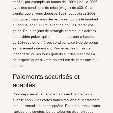
dépôt", par exemple un bonus de 100% jusqu'à 200€
avec des conditions de mise (wager) de x30. Cela
signifie que si vous déposez 100€, vous aurez 200€
pour jouer, mais vous devrez miser 30 fois le montant
du bonus (soit 6 000€) avant de pouvoir retirer vos
gains. Pour les jeux de stratégie comme le blackjack
ou le vidéo poker, qui contribuent souvent à hauteur
de 10% seulement à ces conditions, ce type de bonus
est rarement intéressant. Privilégiez les offres de
"cashback" ou les tours gratuits sur des machines à
sous spécifiques si votre objectif est de jouer aux jeux
de table.
Paiements sécurisés et
adaptés
Pour déposer et retirer vos gains en France, vous
avez le choix. Les cartes bancaires Visa et Mastercard
sont universellement acceptées. Pour des transactions
rapides et discrètes, les portefeuilles électroniques