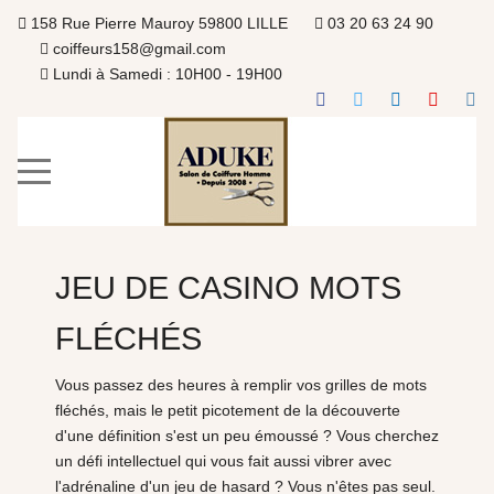
158 Rue Pierre Mauroy 59800 LILLE
03 20 63 24 90
coiffeurs158@gmail.com
Lundi à Samedi : 10H00 - 19H00
JEU DE CASINO MOTS
FLÉCHÉS
Vous passez des heures à remplir vos grilles de mots
fléchés, mais le petit picotement de la découverte
d'une définition s'est un peu émoussé ? Vous cherchez
un défi intellectuel qui vous fait aussi vibrer avec
l'adrénaline d'un jeu de hasard ? Vous n'êtes pas seul.