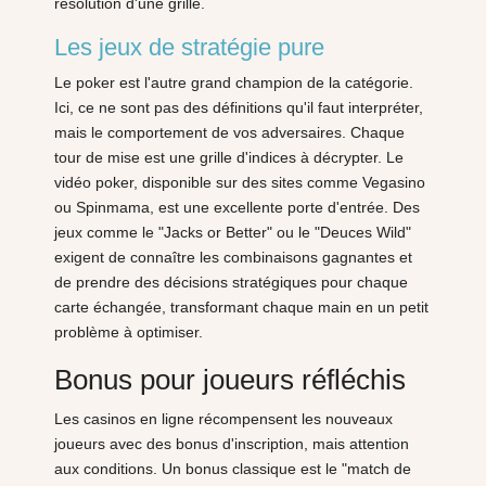
résolution d'une grille.
Les jeux de stratégie pure
Le poker est l'autre grand champion de la catégorie.
Ici, ce ne sont pas des définitions qu'il faut interpréter,
mais le comportement de vos adversaires. Chaque
tour de mise est une grille d'indices à décrypter. Le
vidéo poker, disponible sur des sites comme Vegasino
ou Spinmama, est une excellente porte d'entrée. Des
jeux comme le "Jacks or Better" ou le "Deuces Wild"
exigent de connaître les combinaisons gagnantes et
de prendre des décisions stratégiques pour chaque
carte échangée, transformant chaque main en un petit
problème à optimiser.
Bonus pour joueurs réfléchis
Les casinos en ligne récompensent les nouveaux
joueurs avec des bonus d'inscription, mais attention
aux conditions. Un bonus classique est le "match de